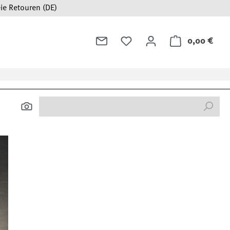
ie Retouren (DE)
0,00 €
Ware