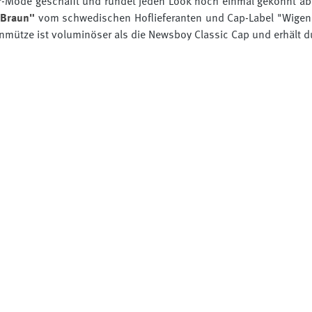
Mode geschafft und rundet jeden Look noch einmal gekonnt ab. S
 Braun"
vom schwedischen Hoflieferanten und Cap-Label "Wigens
llonmütze ist voluminöser als die Newsboy Classic Cap und erhält d