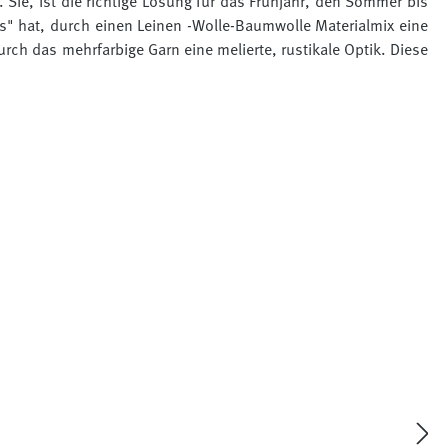
ie, ist die richtige Lösung für das Frühjahr, den Sommer bis
" hat, durch einen Leinen -Wolle-Baumwolle Materialmix eine
urch das mehrfarbige Garn eine melierte, rustikale Optik. Diese