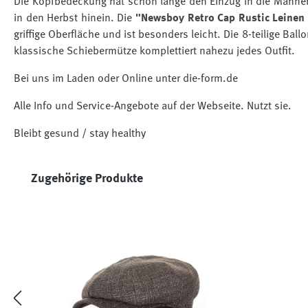
Die Kopfbedeckung hat schon lange den Einzug in die Männer-
in den Herbst hinein. Die
"Newsboy Retro Cap Rustic Leinen
griffige Oberfläche und ist besonders leicht. Die 8-teilige Ba
klassische Schiebermütze komplettiert nahezu jedes Outfit.
Bei uns im Laden oder Online unter die-form.de
Alle Info und Service-Angebote auf der Webseite. Nutzt sie.
Bleibt gesund / stay healthy
Produktgalerie überspringen
Zugehörige Produkte