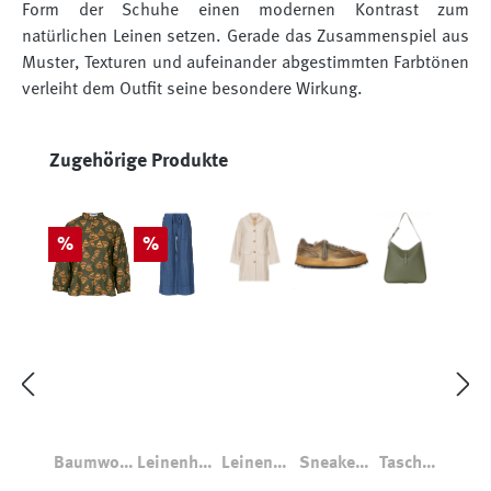
Form der Schuhe einen modernen Kontrast zum
natürlichen Leinen setzen. Gerade das Zusammenspiel aus
Muster, Texturen und aufeinander abgestimmten Farbtönen
verleiht dem Outfit seine besondere Wirkung.
Produktgalerie überspringen
Zugehörige Produkte
Rabatt
Rabatt
%
%
Baumwoll
Leinenhos
Leinenm
Sneaker
Tasche
bluse
e Kohuhu
antel
6404
Nappaled