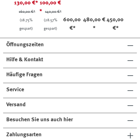
130,00 €*
100,00 €
Allover
Paul
Pferdeled
er Oliv
*
160,00 €*
140,00 €*
Print Oliv
er Oliv
600,00
480,00 €
450,00
(18.75%
(28.57%
€*
*
€*
gespart)
gespart)
Öffnungszeiten
Hilfe & Kontakt
Häufige Fragen
Service
Versand
Besuchen Sie uns auch hier
Zahlungsarten