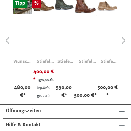
Rabatt
Tipp
%
Wunschb
Stiefel
Stiefel
Stiefel
Stiefel
oots
51367 Elk
5998
50262
50744
400,00 €
Konfigur
Cigar
Elefant
Kängurule
Lammled
*
570,00 €*
ator
Wash
der Braun
er Natur
480,00
530,00
500,00 €
(29.82%
€*
€*
500,00 €*
*
gespart)
Öffnungszeiten
Hilfe & Kontakt