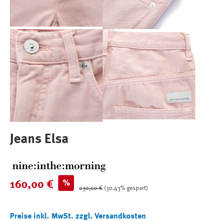
Jeans Elsa
Verkaufspreis:
%
160,00 €
Regulärer Preis:
230,00 €
(30.43% gespart)
Preise inkl. MwSt. zzgl. Versandkosten