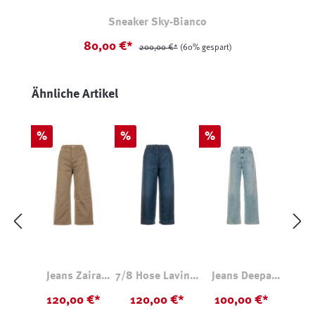
Sneaker Sky-Bianco
80,00 €*
200,00 €*
(60% gespart)
Produktgalerie überspringen
Ähnliche Artikel
Rabatt
Rabatt
Rabatt
%
%
%
Jeans Zaira
7/8 Hose Lavinia
Jeans Deepa
Beige
Dark Blue
Stone Washed
120,00 €*
120,00 €*
100,00 €*