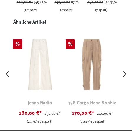
220,00 €*
(45.45%
250,00 €*
(52%
240,00 €*
(58.33%
gespart)
gespart)
gespart)
Produktgalerie überspringen
Ähnliche Artikel
Rabatt
Rabatt
%
%
Jeans Nadia
7/8 Cargo Hose Sophie
180,00 €*
170,00 €*
230,00 €*
240,00 €*
(21.74% gespart)
(29.17% gespart)