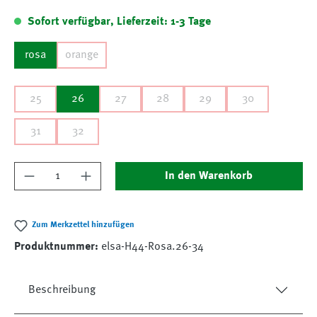
Sofort verfügbar, Lieferzeit: 1-3 Tage
rosa
orange
25
26
27
28
29
30
31
32
Produkt Anzahl: Gib den gewünschten Wert ein
In den Warenkorb
Zum Merkzettel hinzufügen
Produktnummer:
elsa-H44-Rosa.26-34
Beschreibung