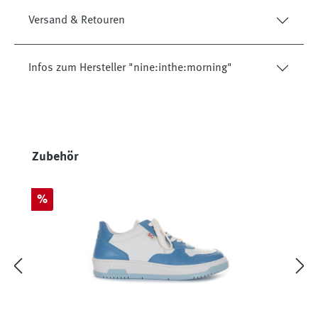
Versand & Retouren
Infos zum Hersteller "nine:inthe:morning"
Produktgalerie überspringen
Zubehör
Rabatt
%