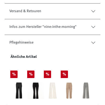
Versand & Retouren
Infos zum Hersteller "nine:inthe:morning"
Pflegehinweise
Produktgalerie überspringen
Ähnliche Artikel
Rabatt
Rabatt
Rabatt
Rabatt
%
%
%
%