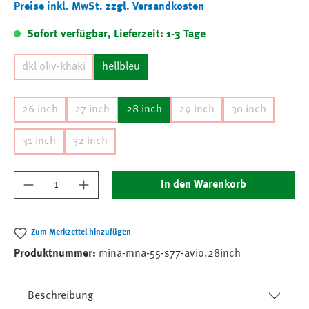
Preise inkl. MwSt. zzgl. Versandkosten
Sofort verfügbar, Lieferzeit: 1-3 Tage
dkl oliv-khaki
hellbleu
26 inch
27 inch
28 inch
29 inch
30 inch
31 inch
32 inch
Produkt Anzahl: Gib den gewünschten Wert ein
In den Warenkorb
Zum Merkzettel hinzufügen
Produktnummer:
mina-mna-55-s77-avio.28inch
Beschreibung