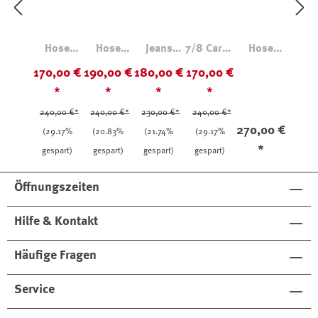
Hose
Hose
Jeans
7/8 Cargo
Hose
Siria
Rome G18
Nadia
Hose
Alice
170,00 €
190,00 €
180,00 €
170,00 €
Sophie
*
*
*
*
240,00 €*
240,00 €*
230,00 €*
240,00 €*
270,00 €
(29.17%
(20.83%
(21.74%
(29.17%
*
gespart)
gespart)
gespart)
gespart)
Öffnungszeiten
Hilfe & Kontakt
Häufige Fragen
Service