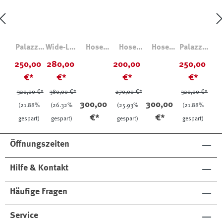
Palazzo
Wide-Leg
Hose
Hose
Hose
Palazzo
Hose
Hose
Blenda
Janis
Blenda
Hose
250,00
280,00
200,00
250,00
Arthur
Astrid
aus
Hahnentr
aus
Arthur
€*
€*
€*
€*
Wolle-
Wolle
itt
Wolle
Kaschmir
Relaxed
320,00 €*
380,00 €*
270,00 €*
320,00 €*
Fit
300,00
300,00
(21.88%
(26.32%
(25.93%
(21.88%
€*
€*
gespart)
gespart)
gespart)
gespart)
Öffnungszeiten
Hilfe & Kontakt
Häufige Fragen
Service