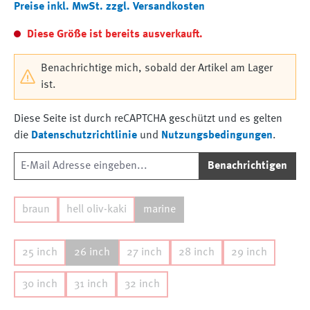
Preise inkl. MwSt. zzgl. Versandkosten
Diese Größe ist bereits ausverkauft.
Benachrichtige mich, sobald der Artikel am Lager
ist.
Diese Seite ist durch reCAPTCHA geschützt und es gelten
die
Datenschutzrichtlinie
und
Nutzungsbedingungen
.
Benachrichtigen
braun
hell oliv-kaki
marine
25 inch
26 inch
27 inch
28 inch
29 inch
30 inch
31 inch
32 inch