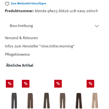
Zum Merkzettel hinzufügen
Produktnummer:
blenda-9fw25-bld26-u18-navy.26inch
Beschreibung
Versand & Retouren
Infos zum Hersteller "nine:inthe:morning"
Pflegehinweise
Produktgalerie überspringen
Ähnliche Artikel
Rabatt
Rabatt
Rabatt
Rabatt
%
%
%
%