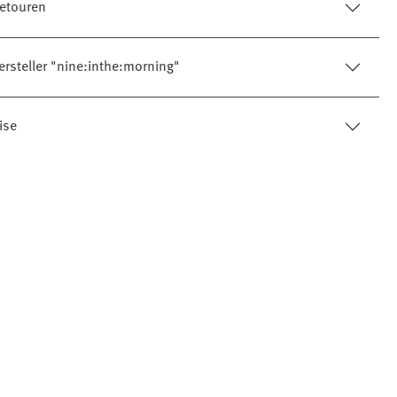
etouren
ersteller "nine:inthe:morning"
ise