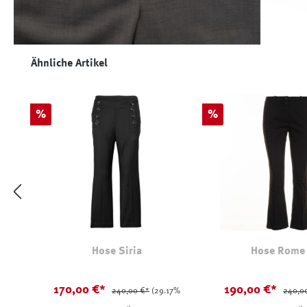
Produktgalerie überspringen
Ähnliche Artikel
Rabatt
Rabatt
%
%
Hose Siria
Hose Rome
170,00 €*
190,00 €*
240,00 €*
(29.17%
240,0