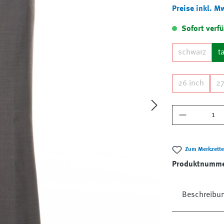
Preise inkl. M
Sofort verfü
schwarz
t
26 inch
27
Produkt A
Zum Merkzette
Produktnumm
Beschreibu