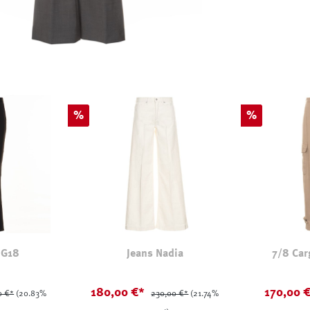
Rabatt
Rabatt
%
%
 G18
Jeans Nadia
7/8 Car
180,00 €*
170,00 
0 €*
(20.83%
230,00 €*
(21.74%