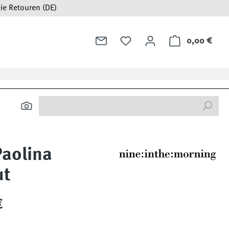
ie Retouren (DE)
0,00 €
Ware
aolina
ut
:
€