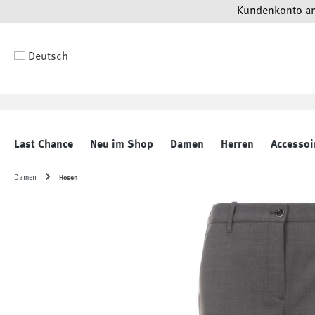
Kundenkonto anl
 Hauptinhalt springen
Zur Suche springen
Zur Hauptnavigation springen
Deutsch
Last Chance
Neu im Shop
Damen
Herren
Accessoi
Damen
Hosen
Bildergalerie überspringen