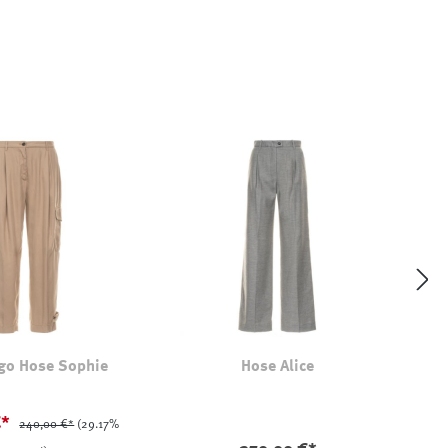
go Hose Sophie
Hose Alice
€*
240,00 €*
(29.17%