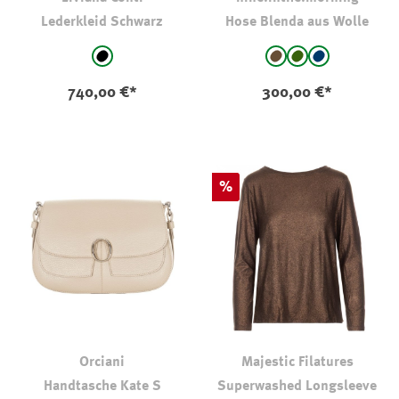
Lederkleid Schwarz
Hose Blenda aus Wolle
auswählen
auswählen
Farbe
Farbe
schwarz
braun
hell oliv-kaki
marine
(Diese Option i
740,00 €*
300,00 €*
Rabatt
%
Orciani
Majestic Filatures
Handtasche Kate S
Superwashed Longsleeve