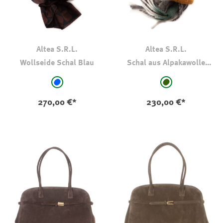
Altea S.R.L.
Altea S.R.L.
Wollseide Schal Blau
Schal aus Alpakawolle
Oliv-Kaki gemustert
auswählen
auswählen
Farbe
Farbe
blau - gemustert
oliv-khaki-gemus
270,00 €*
230,00 €*