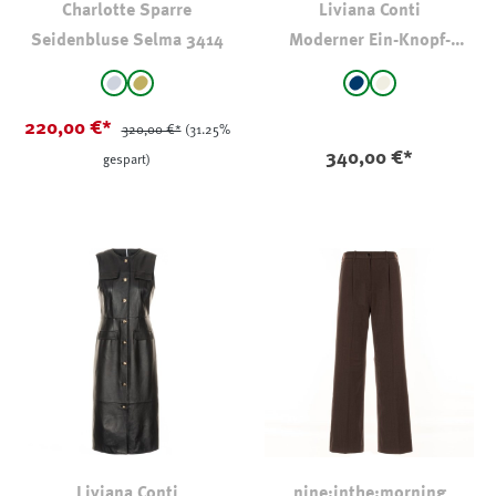
Charlotte Sparre
Liviana Conti
Seidenbluse Selma 3414
Moderner Ein-Knopf-
Blazer
auswählen
auswählen
Farbe
Farbe
Grau
Khaki
marine
natur
220,00 €*
320,00 €*
(31.25%
340,00 €*
gespart)
Liviana Conti
nine:inthe:morning