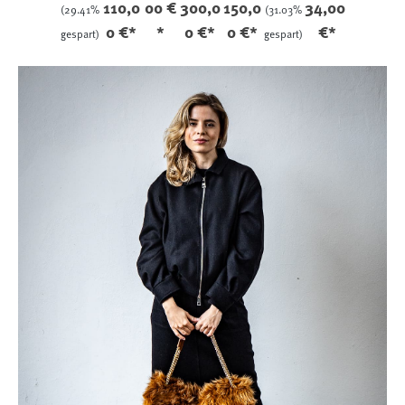
110,0
00 €
300,0
150,0
34,00
(29.41%
(31.03%
el
reffekt
r-
0 €*
*
0 €*
0 €*
€*
gespart)
gespart)
Olive
Effekt
/Kaki