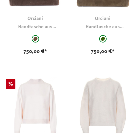
Orciani
Orciani
Handtasche aus
Handtasche aus
Veloursleder Braun
Veloursleder Dunkel
auswählen
auswählen
Farbe
Farbe
Olive/Kaki
braun
dkl oliv-kaki
750,00 €*
750,00 €*
Rabatt
%