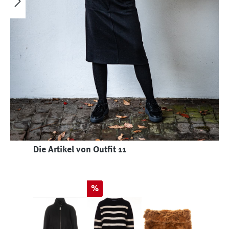
Produktgalerie überspringen
Die Artikel von Outfit 11
Rabatt
%