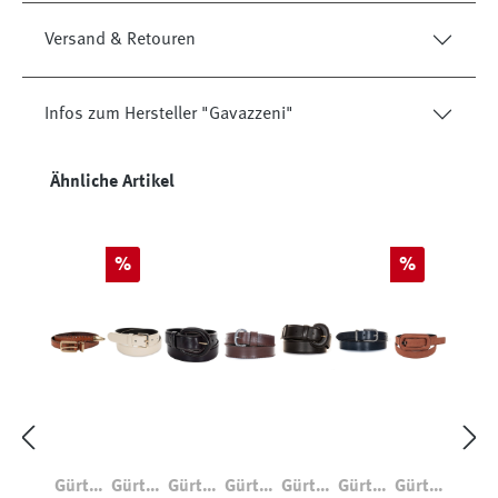
Versand & Retouren
Infos zum Hersteller "Gavazzeni"
Produktgalerie überspringen
Ähnliche Artikel
Rabatt
Rabatt
%
%
Gürtel
Gürtel
Gürtel
Gürtel
Gürtel
Gürtel
Gürtel