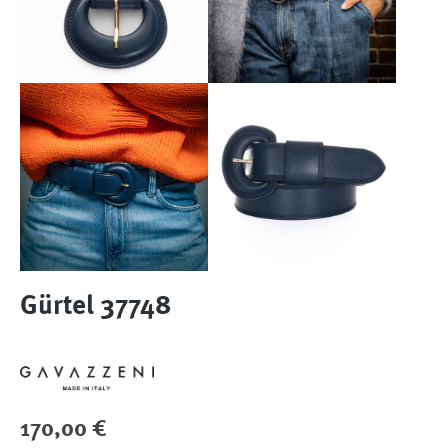
Gürtel 37748
Regulärer Preis:
170,00 €