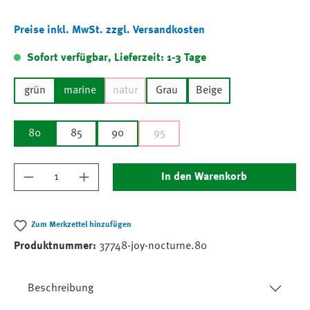
Preise inkl. MwSt. zzgl. Versandkosten
Sofort verfügbar, Lieferzeit: 1-3 Tage
grün
marine
natur
Grau
Beige
80
85
90
95
Produkt Anzahl: Gib den gewünschten Wert ein
In den Warenkorb
Zum Merkzettel hinzufügen
Produktnummer:
37748-joy-nocturne.80
Beschreibung