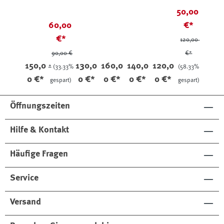
33806
35738
34524
36698
36441
37005
Soft
50,00
33214
60,00
€*
€*
120,00
90,00 €
€*
150,0
130,0
160,0
140,0
120,0
*
(33.33%
(58.33%
0 €*
0 €*
0 €*
0 €*
0 €*
gespart)
gespart)
Öffnungszeiten
Hilfe & Kontakt
Häufige Fragen
Service
Versand