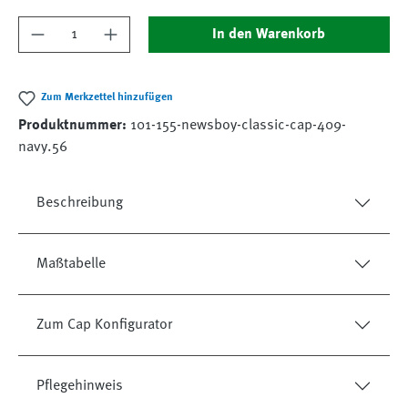
Produkt Anzahl: Gib den gewünschten Wert ein
In den Warenkorb
Zum Merkzettel hinzufügen
Produktnummer:
101-155-newsboy-classic-cap-409-
navy.56
Beschreibung
Maßtabelle
Zum Cap Konfigurator
Pflegehinweis