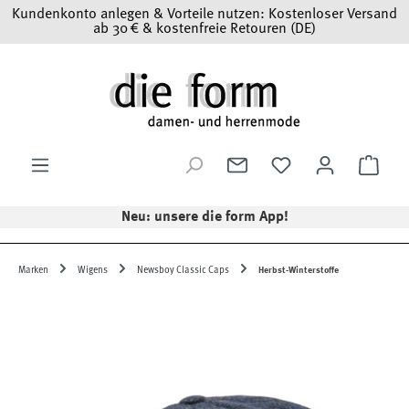
Kundenkonto anlegen & Vorteile nutzen: Kostenloser Versand
Zum Hauptinhalt springen
ab 30 € & kostenfreie Retouren (DE)
Ware
Neu: unsere die form App!
Marken
Wigens
Newsboy Classic Caps
Herbst-Winterstoffe
Bildergalerie überspringen