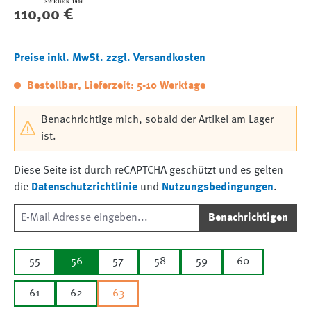
Regulärer Preis:
110,00 €
Preise inkl. MwSt. zzgl. Versandkosten
Bestellbar, Lieferzeit: 5-10 Werktage
Benachrichtige mich, sobald der Artikel am Lager
ist.
Diese Seite ist durch reCAPTCHA geschützt und es gelten
die
Datenschutzrichtlinie
und
Nutzungsbedingungen
.
Benachrichtigen
55
56
57
58
59
60
61
62
63