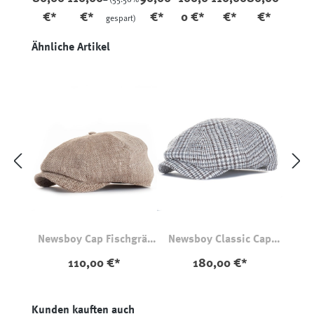
Kariert
oll-
€*
€*
€*
0 €*
€*
€*
gespart)
Leinen
Produktgalerie überspringen
Ähnliche Artikel
Newsboy Cap Fischgrät
Newsboy Classic Cap
Leinen Braun
Hellgrau
110,00 €*
180,00 €*
Produktgalerie überspringen
Kunden kauften auch