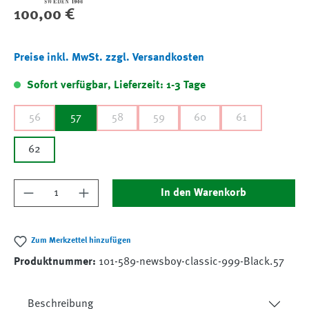
Regulärer Preis:
100,00 €
Preise inkl. MwSt. zzgl. Versandkosten
Sofort verfügbar, Lieferzeit: 1-3 Tage
56
57
58
59
60
61
62
Produkt Anzahl: Gib den gewünschten Wert ein
In den Warenkorb
Zum Merkzettel hinzufügen
Produktnummer:
101-589-newsboy-classic-999-Black.57
Beschreibung