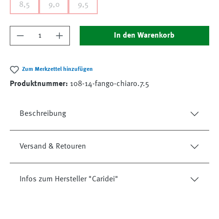
8,5
9,0
9,5
Produkt Anzahl: Gib den gewünschten Wert ein
In den Warenkorb
Zum Merkzettel hinzufügen
Produktnummer:
108-14-fango-chiaro.7.5
Beschreibung
Versand & Retouren
Infos zum Hersteller "Caridei"