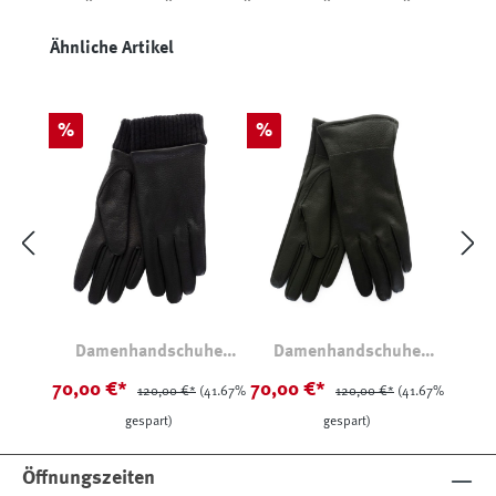
*
*
*
*
*
Produktgalerie überspringen
Ähnliche Artikel
Rabatt
Rabatt
%
%
Damenhandschuhe
Damenhandschuhe
Hirschleder Schwarz
Hirschleder Grün
70,00 €*
70,00 €*
120,00 €*
(41.67%
120,00 €*
(41.67%
gespart)
gespart)
Öffnungszeiten