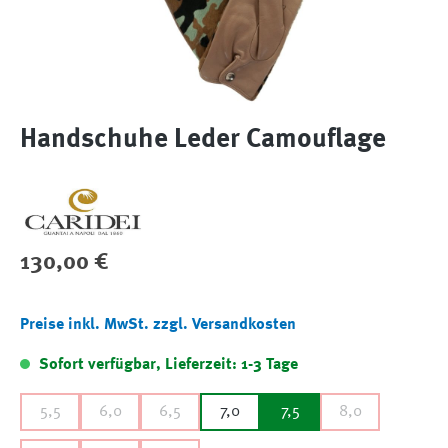
Handschuhe Leder Camouflage
Regulärer Preis:
130,00 €
Preise inkl. MwSt. zzgl. Versandkosten
Sofort verfügbar, Lieferzeit: 1-3 Tage
5,5
6,0
6,5
7,0
7,5
8,0