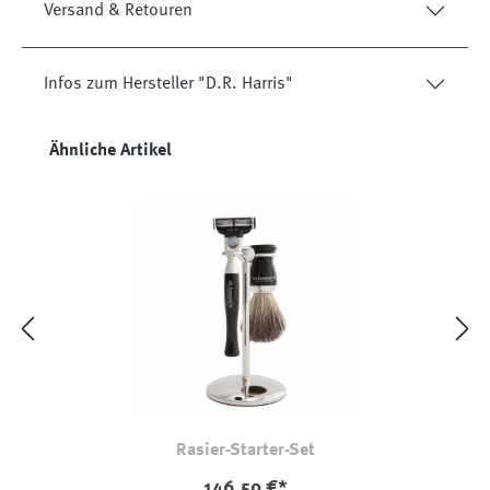
Versand & Retouren
Infos zum Hersteller "D.R. Harris"
Produktgalerie überspringen
Ähnliche Artikel
Rasier-Starter-Set
146,50 €*