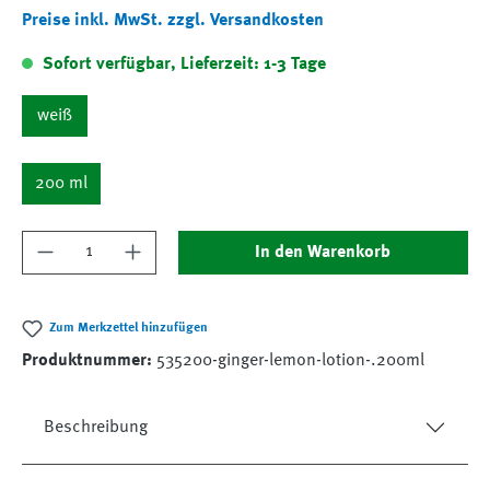
Preise inkl. MwSt. zzgl. Versandkosten
Sofort verfügbar, Lieferzeit: 1-3 Tage
weiß
200 ml
Produkt Anzahl: Gib den gewünschten Wert ein
In den Warenkorb
Zum Merkzettel hinzufügen
Produktnummer:
535200-ginger-lemon-lotion-.200ml
Beschreibung