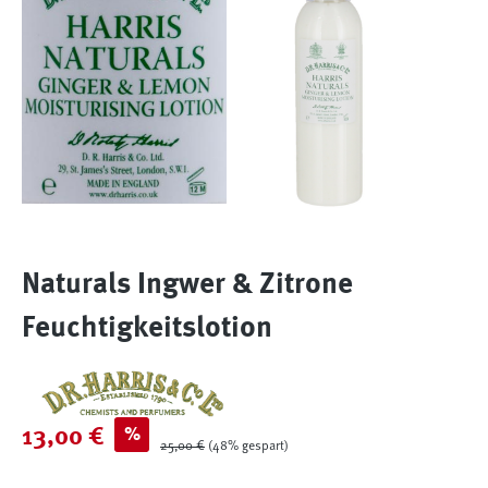
Naturals Ingwer & Zitrone
Feuchtigkeitslotion
Verkaufspreis:
%
13,00 €
Regulärer Preis:
25,00 €
(48% gespart)