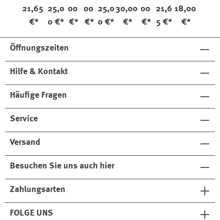
Marl
Marl
Soc
-
ll-
Socke
irso
Sock
Socke
21,65
25,0
00
00
25,0
30,00
00
21,6
18,00
Ragg
Ragg
ken
Soc
Sock
n
cken
s
n
€*
0 €*
€*
€*
0 €*
€*
€*
5 €*
€*
Crew
Crew
Qua
ken
en
She
Socks
Sock
kers
Sevi
Rye
rbo
s
lle
ne
Öffnungszeiten
Hilfe & Kontakt
Häufige Fragen
Service
Versand
Besuchen Sie uns auch hier
Zahlungsarten
FOLGE UNS