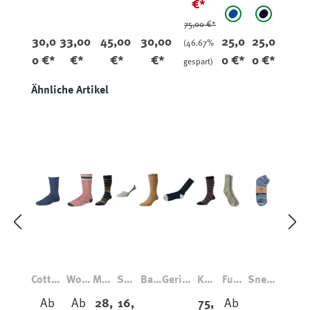
€*
Lagoon Mix
Black Sea
(Diese Option ist z
75,00 €*
30,0
33,00
45,00
30,00
25,0
25,0
(46.67%
0 €*
€*
€*
€*
0 €*
0 €*
gespart)
Produktgalerie überspringen
Ähnliche Artikel
Cotton
Wool
Meri
Sne
Bau
Geripp
Kas
Full
Sneak
Blend
Blend
no-
aker
mwo
te
chm
Crew
er
Ab
Ab
28,
16,
75,
Ab