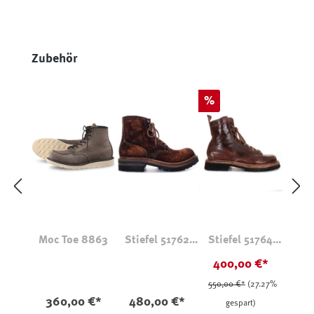
Produktgalerie überspringen
Zubehör
Rabatt
%
Moc Toe 8863
Stiefel 51762
Stiefel 51764
Elchleder Suede
Pferdeleder
400,00 €*
550,00 €*
(27.27%
360,00 €*
480,00 €*
gespart)