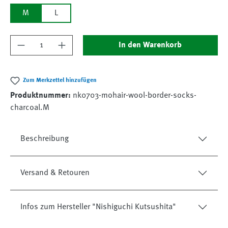
M
L
Produkt Anzahl: Gib den gewünschten Wert ein
In den Warenkorb
Zum Merkzettel hinzufügen
Produktnummer:
nk0703-mohair-wool-border-socks-
charcoal.M
Beschreibung
Versand & Retouren
Infos zum Hersteller "Nishiguchi Kutsushita"