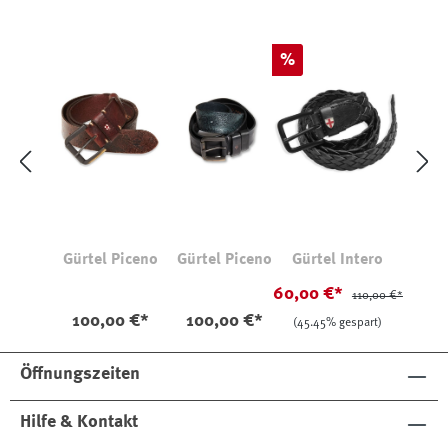
Rabatt
%
Gürtel Piceno
Gürtel Piceno
Gürtel Intero
60,00 €*
110,00 €*
100,00 €*
100,00 €*
(45.45% gespart)
Öffnungszeiten
Hilfe & Kontakt