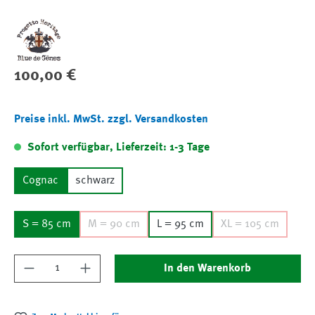
Regulärer Preis:
100,00 €
Preise inkl. MwSt. zzgl. Versandkosten
Sofort verfügbar, Lieferzeit: 1-3 Tage
Cognac
schwarz
S = 85 cm
M = 90 cm
L = 95 cm
XL = 105 cm
Produkt Anzahl: Gib den gewünschten Wert ein
In den Warenkorb