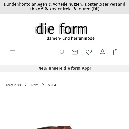
Kundenkonto anlegen & Vorteile nutzen: Kostenloser Versand
Zum Hauptinhalt springen
ab 30 € & kostenfreie Retouren (DE)
Ware
Neu: unsere die form App!
Accessoires
Herren
Gürtel
Bildergalerie überspringen