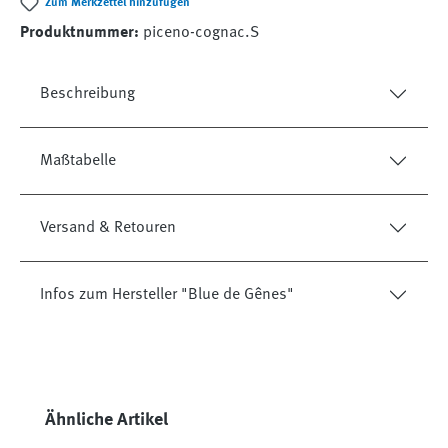
Zum Merkzettel hinzufügen
Produktnummer:
piceno-cognac.S
Beschreibung
Maßtabelle
Versand & Retouren
Infos zum Hersteller "Blue de Gênes"
Produktgalerie überspringen
Ähnliche Artikel