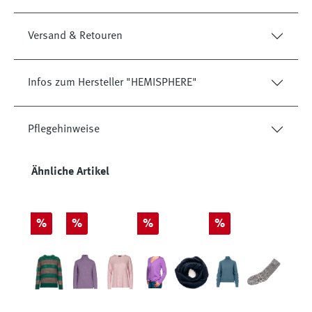
Versand & Retouren
Infos zum Hersteller "HEMISPHERE"
Pflegehinweise
Produktgalerie überspringen
Ähnliche Artikel
Rabatt
Rabatt
Rabatt
Rabatt
%
%
%
%