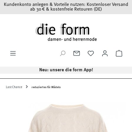
Kundenkonto anlegen & Vorteile nutzen: Kostenloser Versand
Zum Hauptinhalt springen
ab 30 € & kostenfreie Retouren (DE)
Ware
Neu: unsere die form App!
Last Chance
reduziertes für Mädels
Bildergalerie überspringen