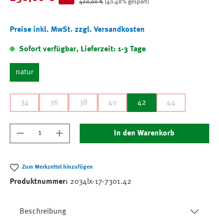
Regulärer Preis:
420,00 €
(40.48% gespart)
Preise inkl. MwSt. zzgl. Versandkosten
Sofort verfügbar, Lieferzeit: 1-3 Tage
natur
34
36
38
40
42
44
Produkt Anzahl: Gib den gewünschten Wert ein
In den Warenkorb
Zum Merkzettel hinzufügen
Produktnummer:
2034lx-17-7301.42
Beschreibung