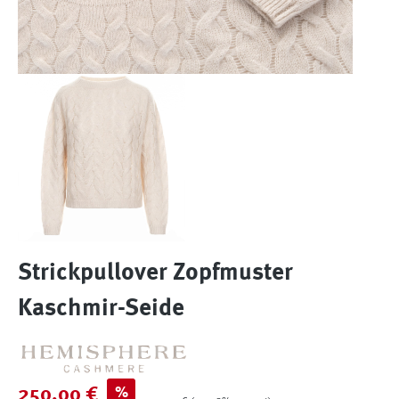
Strickpullover Zopfmuster
Kaschmir-Seide
Verkaufspreis:
%
250,00 €