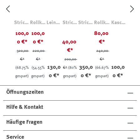
Strickp
Rollkra
Leinen
Strickj
Stricks
Rollkra
Kasch
ullover
genpul
Longsl
acke
chal
genpul
mir
100,0
100,0
80,00
mit
lover
eeve
Zopfm
lover
Socken
0 €*
0 €*
40,00
€*
Streife
Hester
2726
uster
€*
n
320,00
220,00
240,00
€*
€*
200,00
€*
130,0
350,0
100,0
(68.75%
(54.55%
€*
(80%
(66.67%
0 €*
0 €*
0 €*
gespart)
gespart)
gespart)
gespart)
Öffnungszeiten
Hilfe & Kontakt
Häufige Fragen
Service