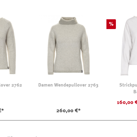
Rabatt
%
over 2762
Damen Wendepullover 2763
Strickp
B
160,00 
€*
260,00 €*