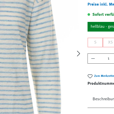
Preise inkl. M
Sofort verfü
hellblau - ges
S
XS
Produkt A
Zum Merkzette
Produktnumm
Beschreibu