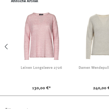
Produktgalerie überspringen
Ähnliche Artikel
Leinen Longsleeve 2726
Damen Wendepull
130,00 €*
240,00 