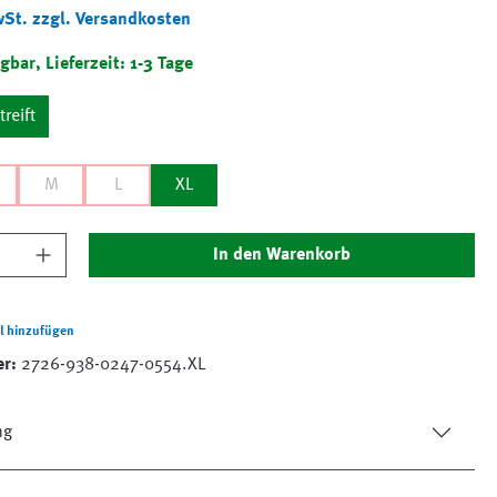
wSt. zzgl. Versandkosten
gbar, Lieferzeit: 1-3 Tage
treift
M
L
XL
nzahl: Gib den gewünschten Wert ein oder 
In den Warenkorb
l hinzufügen
er:
2726-938-0247-0554.XL
ng