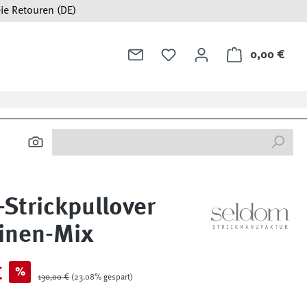
ie Retouren (DE)
0,00 €
Ware
-Strickpullover
inen-Mix
€
%
Regulärer Preis:
130,00 €
(23.08% gespart)