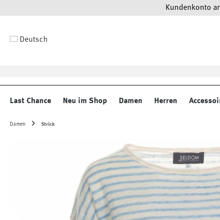
Kundenkonto anl
 Hauptinhalt springen
Zur Suche springen
Zur Hauptnavigation springen
Deutsch
Last Chance
Neu im Shop
Damen
Herren
Accessoi
Damen
Strick
Bildergalerie überspringen