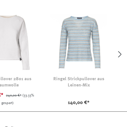
ullover 2801 aus
Ringel Strickpullover aus
aumwolle
Leinen-Mix
€*
240,00 €*
(33.33%
140,00 €*
gespart)