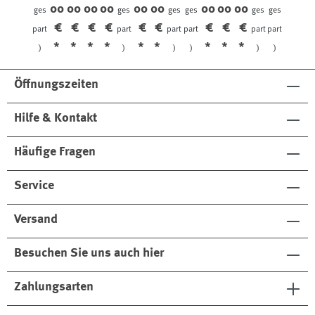
00
00
00
00
00
00
00
00
00
ges
ges
ges
ges
ges
ges
€
€
€
€
€
€
€
€
€
part
part
part
part
part
part
*
*
*
*
*
*
*
*
*
)
)
)
)
)
)
Öffnungszeiten
Hilfe & Kontakt
Häufige Fragen
Service
Versand
Besuchen Sie uns auch hier
Zahlungsarten