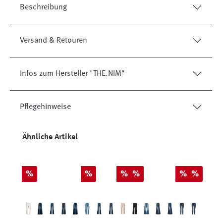
Beschreibung
Versand & Retouren
Infos zum Hersteller "THE.NIM"
Pflegehinweise
Produktgalerie überspringen
Ähnliche Artikel
Rabatt
Rabatt
Rabatt
Rabatt
Rabatt
Rabatt
%
%
%
%
%
%