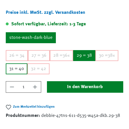
Preise inkl. MwSt. zzgl. Versandkosten
Sofort verfügbar, Lieferzeit: 1-3 Tage
stone-wash-dark-blue
26 = 34
27 = 36
28 =36«
29 = 38
30 =38«
31 = 40
32 = 42
Produkt Anzahl: Gib den gewünschten Wert ein
In den Warenkorb
Zum Merkzettel hinzufügen
Produktnummer:
debbie-47tns-611-d535-w45a-dkb.29-38