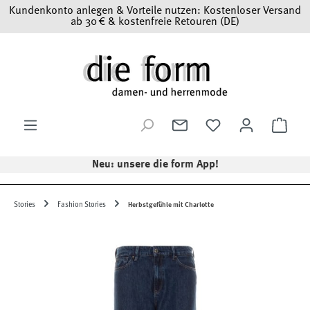
Kundenkonto anlegen & Vorteile nutzen: Kostenloser Versand
Zum Hauptinhalt springen
ab 30 € & kostenfreie Retouren (DE)
Ware
Neu: unsere die form App!
Stories
Fashion Stories
Herbstgefühle mit Charlotte
Bildergalerie überspringen