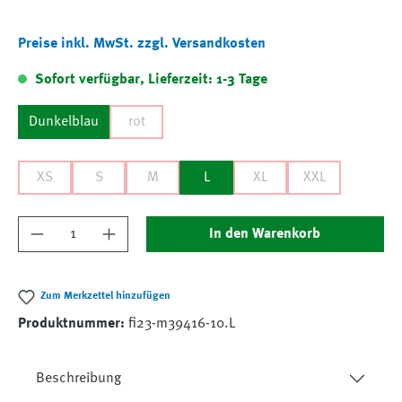
Preise inkl. MwSt. zzgl. Versandkosten
Sofort verfügbar, Lieferzeit: 1-3 Tage
Dunkelblau
rot
XS
S
M
L
XL
XXL
Produkt Anzahl: Gib den gewünschten Wert ein
In den Warenkorb
Zum Merkzettel hinzufügen
Produktnummer:
fi23-m39416-10.L
Beschreibung