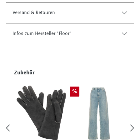
Versand & Retouren
Infos zum Hersteller "Floor"
Produktgalerie überspringen
Zubehör
Rabatt
%