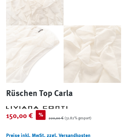
Rüschen Top Carla
Verkaufspreis:
%
150,00 €
Regulärer Preis:
220,00 €
(31.82% gespart)
Preise inkl. MwSt. zzgl. Versandkosten