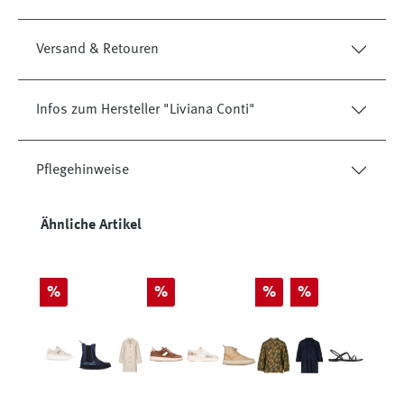
Versand & Retouren
Infos zum Hersteller "Liviana Conti"
Pflegehinweise
Produktgalerie überspringen
Ähnliche Artikel
Rabatt
Rabatt
Rabatt
Rabatt
%
%
%
%