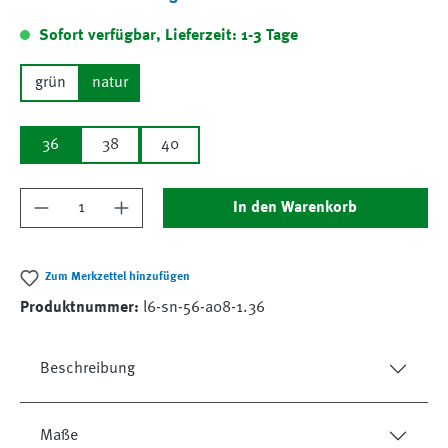
Sofort verfügbar, Lieferzeit: 1-3 Tage
grün
natur
36
38
40
Produkt Anzahl: Gib den gewünschten Wert ein
In den Warenkorb
Zum Merkzettel hinzufügen
Produktnummer:
l6-sn-56-a08-1.36
Beschreibung
Maße