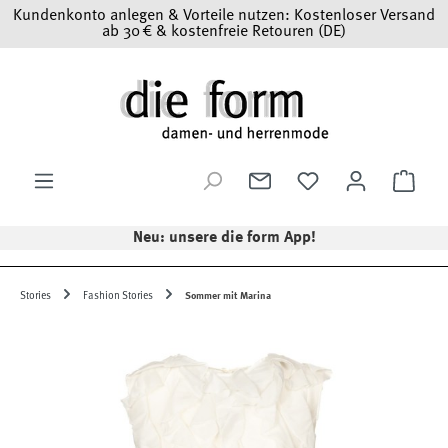
Kundenkonto anlegen & Vorteile nutzen: Kostenloser Versand
Zum Hauptinhalt springen
ab 30 € & kostenfreie Retouren (DE)
Ware
Neu: unsere die form App!
Stories
Fashion Stories
Sommer mit Marina
Bildergalerie überspringen