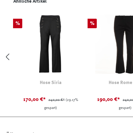
Produktgalerie überspringen
Ähnliche Artikel
Rabatt
Rabatt
%
%
Hose Siria
Hose Rome
170,00 €*
190,00 €*
240,00 €*
(29.17%
240,0
gespart)
gespart)