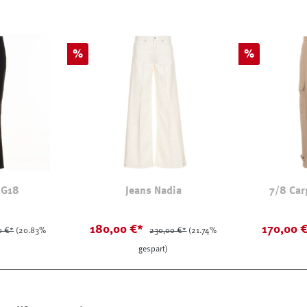
Rabatt
Rabatt
%
%
 G18
Jeans Nadia
7/8 Car
180,00 €*
170,00 
0 €*
(20.83%
230,00 €*
(21.74%
gespart)