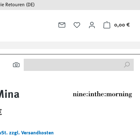
ie Retouren (DE)
0,00 €
Ware
Mina
:
€
wSt. zzgl. Versandkosten