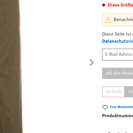
Diese Größe 
Benachric
Diese Seite is
Datenschutzric
dkl oliv-khak
26 inch
27
Zum Merkzette
Produktnumm