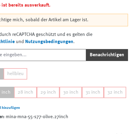
ist bereits ausverkauft.
htige mich, sobald der Artikel am Lager ist.
t durch reCAPTCHA geschützt und es gelten die
htlinie
und
Nutzungsbedingungen
.
Benachrichtigen
i
hellbleu
 inch
28 inch
29 inch
30 inch
31 inch
32 inch
l hinzufügen
er:
mina-mna-55-s77-olive.27inch