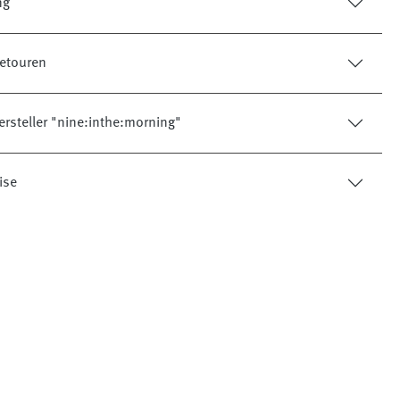
ng
etouren
ersteller "nine:inthe:morning"
ise