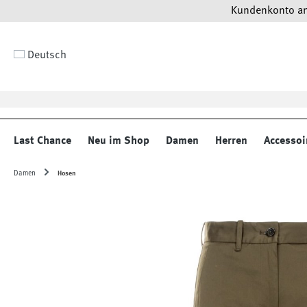
Kundenkonto anl
 Hauptinhalt springen
Zur Suche springen
Zur Hauptnavigation springen
Deutsch
Last Chance
Neu im Shop
Damen
Herren
Accessoi
Damen
Hosen
Bildergalerie überspringen