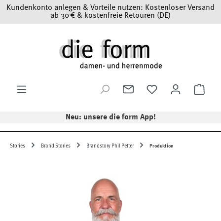
Kundenkonto anlegen & Vorteile nutzen: Kostenloser Versand
Zum Hauptinhalt springen
ab 30 € & kostenfreie Retouren (DE)
Ware
Neu: unsere die form App!
Stories
Brand Stories
Brandstory Phil Petter
Produktion
Bildergalerie überspringen