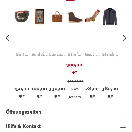
Gürtel
Schleife
Lancast
Stiefel
Gestrei
Strickja
Vals
Gemust
er
Blade
fte
cke
300,00
Doppeln
ert
Attache
Leather
Socke
Baumw
€*
aht
man
8011
oll-
Waffel-
500,00 €*
Bouclé
150,00
100,00
330,00
28,00
380,00
(40%
€*
€*
€*
€*
€*
gespart)
Öffnungszeiten
Hilfe & Kontakt