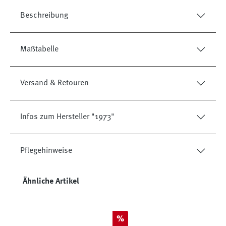
Beschreibung
Maßtabelle
Versand & Retouren
Infos zum Hersteller "1973"
Pflegehinweise
Produktgalerie überspringen
Ähnliche Artikel
Rabatt
%