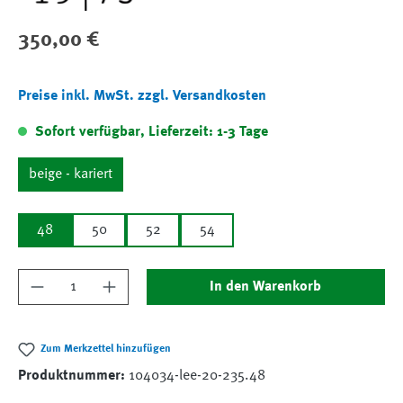
Regulärer Preis:
350,00 €
Preise inkl. MwSt. zzgl. Versandkosten
Sofort verfügbar, Lieferzeit: 1-3 Tage
beige - kariert
48
50
52
54
Produkt Anzahl: Gib den gewünschten Wert ein
In den Warenkorb
Zum Merkzettel hinzufügen
Produktnummer:
104034-lee-20-235.48