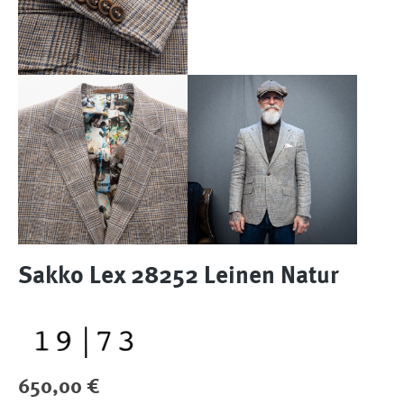
Sakko Lex 28252 Leinen Natur
Regulärer Preis:
650,00 €