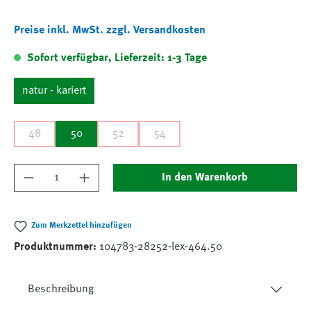
Preise inkl. MwSt. zzgl. Versandkosten
Sofort verfügbar, Lieferzeit: 1-3 Tage
natur - kariert
48
50
52
54
Produkt Anzahl: Gib den gewünschten Wert ein
In den Warenkorb
Zum Merkzettel hinzufügen
Produktnummer:
104783-28252-lex-464.50
Beschreibung