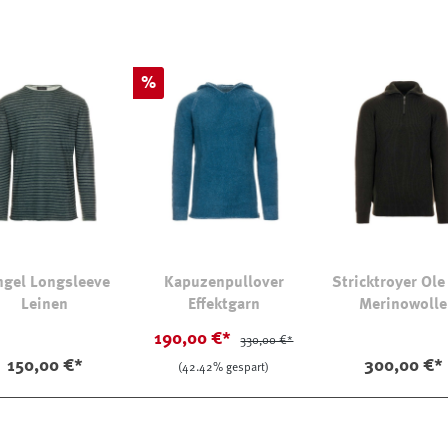
Rabatt
%
ngel Longsleeve
Kapuzenpullover
Stricktroyer Ole
Leinen
Effektgarn
Merinowolle
190,00 €*
330,00 €*
150,00 €*
300,00 €*
(42.42% gespart)