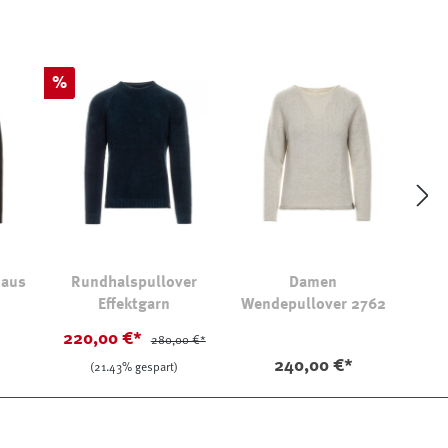
Rabatt
%
 aus
Rundhalspullover
Damen
Effektgarn
Wendepullover 2762
220,00 €*
280,00 €*
240,00 €*
(21.43% gespart)