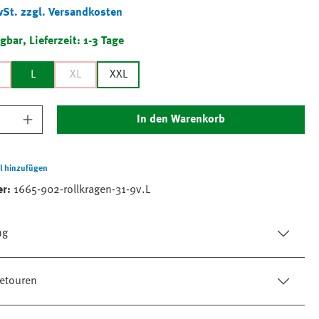
wSt. zzgl. Versandkosten
gbar, Lieferzeit: 1-3 Tage
L
XL
XXL
nzahl: Gib den gewünschten Wert ein oder 
In den Warenkorb
l hinzufügen
er:
1665-902-rollkragen-31-9v.L
ng
etouren