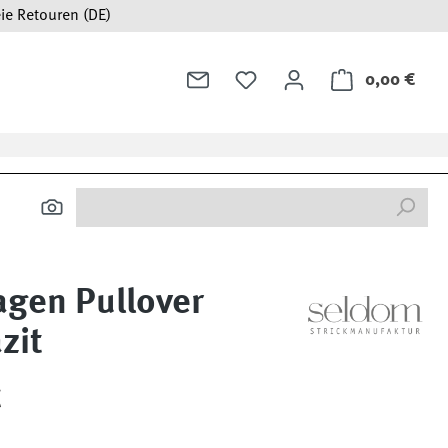
ie Retouren (DE)
0,00 €
Ware
agen Pullover
zit
:
€