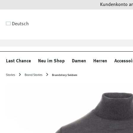
Kundenkonto anl
 Hauptinhalt springen
Zur Suche springen
Zur Hauptnavigation springen
Deutsch
Last Chance
Neu im Shop
Damen
Herren
Accessoi
Stories
Brand Stories
Brandstory Seldom
Bildergalerie überspringen