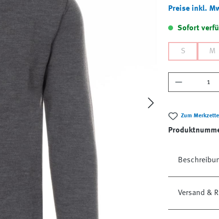
Preise inkl. M
Sofort verfü
S
M
Produkt A
Zum Merkzette
Produktnumm
Beschreibu
Versand & R