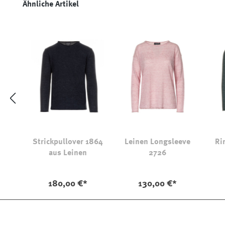
Produktgalerie überspringen
Ähnliche Artikel
Strickpullover 1864
Leinen Longsleeve
Ri
aus Leinen
2726
180,00 €*
130,00 €*