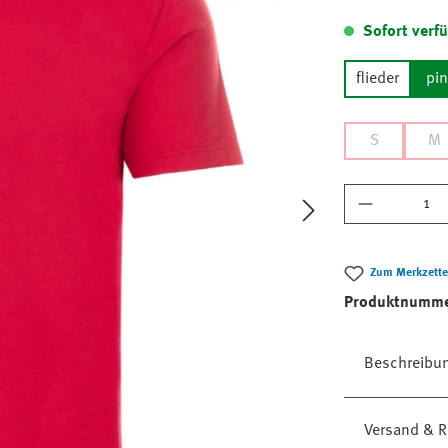
Sofort verfü
flieder
pi
S
M
Produkt A
Zum Merkzette
Produktnumm
Beschreibu
Versand & R