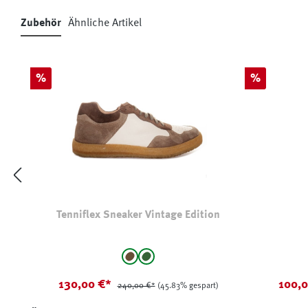
Zubehör
Ähnliche Artikel
Produktgalerie überspringen
Rabatt
Rabatt
%
%
Tenniflex Sneaker Vintage Edition
auswählen
a
Farbe
Farbe
braun
Oliv
(Diese Option ist zurzeit nicht verfügbar.)
(Diese Option ist zurzeit nicht verfügba
130,00 €*
100,
240,00 €*
(45.83% gespart)