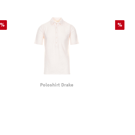
Rabatt
Rabatt
%
%
Poloshirt Drake