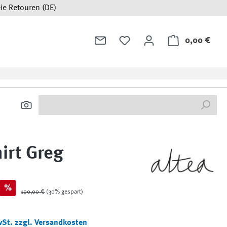
ie Retouren (DE)
0,00 €
Ware
irt Greg
%
Regulärer Preis:
100,00 €
(30% gespart)
wSt. zzgl. Versandkosten