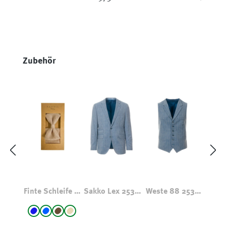
Produktgalerie überspringen
Zubehör
Finte Schleife &
Sakko Lex 2536
Weste 88 2536
Einstecktuch
Hellblau
Hellblau
auswählen
Farbe
Set
Blau
blau - gemustert
braun
beige