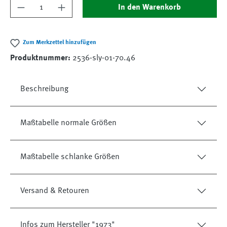
Produkt Anzahl: Gib den gewünschten Wert ein
In den Warenkorb
Zum Merkzettel hinzufügen
Produktnummer:
2536-sly-01-70.46
Beschreibung
Maßtabelle normale Größen
Maßtabelle schlanke Größen
Versand & Retouren
Infos zum Hersteller "1973"