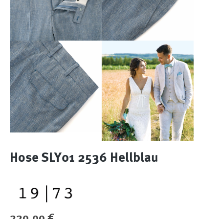
Hose SLY01 2536 Hellblau
Regulärer Preis:
220,00 €