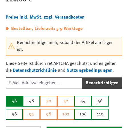
Preise inkl. MwSt. zzgl. Versandkosten
Bestellbar, Lieferzeit: 5-9 Werktage
Benachrichtige mich, sobald der Artikel am Lager
ist.
Diese Seite ist durch reCAPTCHA geschützt und es gelten
die
Datenschutzrichtlinie
und
Nutzungsbedingungen
.
Benachrichtigen
46
48
50
52
54
56
58
94
98
102
106
110