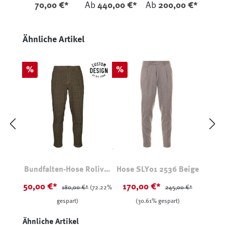
70,00 €*
Ab
440,00 €*
Ab
200,00 €*
Produktgalerie überspringen
Ähnliche Artikel
Rabatt
Rabatt
%
%
Bundfalten-Hose Roliver
Hose SLY01 2536 Beige
Kariert
50,00 €*
170,00 €*
180,00 €*
(72.22%
245,00 €*
gespart)
(30.61% gespart)
Produktgalerie überspringen
Ähnliche Artikel