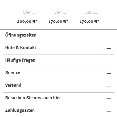
Eton
Eton
Eton
Contemporary
Contemporary
Contemporary
200,00 €*
170,00 €*
170,00 €*
Textured Twill
Fine Twill
Fine Twill
Sportmanschett
Sportmanschett
Öffnungszeiten
e
e
Hilfe & Kontakt
Häufige Fragen
Service
Versand
Besuchen Sie uns auch hier
Zahlungsarten