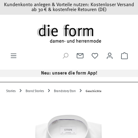
Kundenkonto anlegen & Vorteile nutzen: Kostenloser Versand
Zum Hauptinhalt springen
ab 30 € & kostenfreie Retouren (DE)
Ware
Neu: unsere die form App!
Stories
Brand Stories
Brandstory Eton
Geschichte
Bildergalerie überspringen