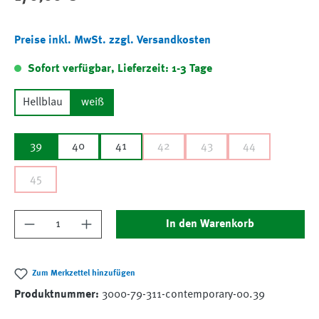
Preise inkl. MwSt. zzgl. Versandkosten
Sofort verfügbar, Lieferzeit: 1-3 Tage
Hellblau
weiß
39
40
41
42
43
44
45
Produkt Anzahl: Gib den gewünschten Wert ein
In den Warenkorb
Zum Merkzettel hinzufügen
Produktnummer:
3000-79-311-contemporary-00.39