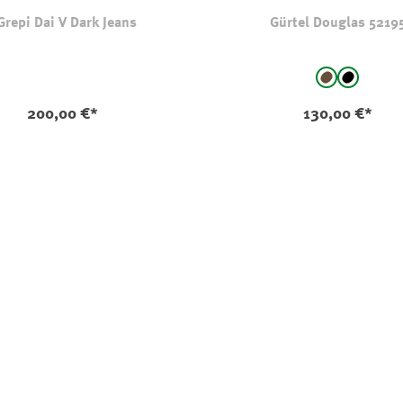
Grepi Dai V Dark Jeans
Gürtel Douglas 5219
auswählen
Farbe
braun
schwarz
200,00 €*
130,00 €*