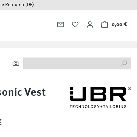
ie Retouren (DE)
0,00 €
Ware
onic Vest
:
€