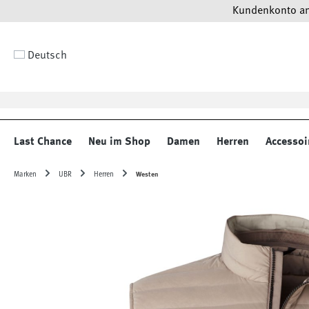
Kundenkonto anl
 Hauptinhalt springen
Zur Suche springen
Zur Hauptnavigation springen
Deutsch
Last Chance
Neu im Shop
Damen
Herren
Accessoi
Marken
UBR
Herren
Westen
Bildergalerie überspringen