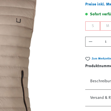
Preise inkl. M
Sofort verfü
S
M
Produkt A
Zum Merkzette
Produktnumm
Beschreibu
Versand & R