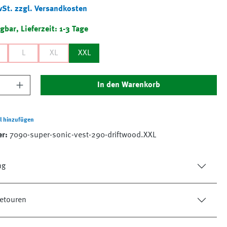
wSt. zzgl. Versandkosten
gbar, Lieferzeit: 1-3 Tage
L
XL
XXL
nzahl: Gib den gewünschten Wert ein oder 
In den Warenkorb
l hinzufügen
er:
7090-super-sonic-vest-290-driftwood.XXL
ng
etouren