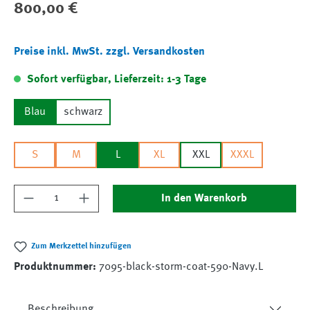
Regulärer Preis:
800,00 €
Preise inkl. MwSt. zzgl. Versandkosten
Sofort verfügbar, Lieferzeit: 1-3 Tage
Blau
schwarz
S
M
L
XL
XXL
XXXL
Produkt Anzahl: Gib den gewünschten Wert ein
In den Warenkorb
Zum Merkzettel hinzufügen
Produktnummer:
7095-black-storm-coat-590-Navy.L
Beschreibung