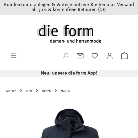
Kundenkonto anlegen & Vorteile nutzen: Kostenloser Versand
Zum Hauptinhalt springen
ab 30 € & kostenfreie Retouren (DE)
Ware
Neu: unsere die form App!
Marken
UBR
Herren
Mäntel
Bildergalerie überspringen