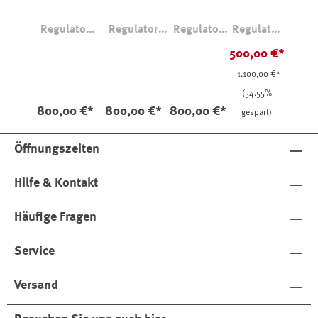
Regulator
Regulator
Regulator
Regulator
Parka 7033
Parka 7033
Parka 7033
Parka
500,00 €*
Savile
1.100,00 €*
7040 LTD
Wool Grey
(54.55%
800,00 €*
800,00 €*
800,00 €*
gespart)
Öffnungszeiten
Hilfe & Kontakt
Häufige Fragen
Service
Versand