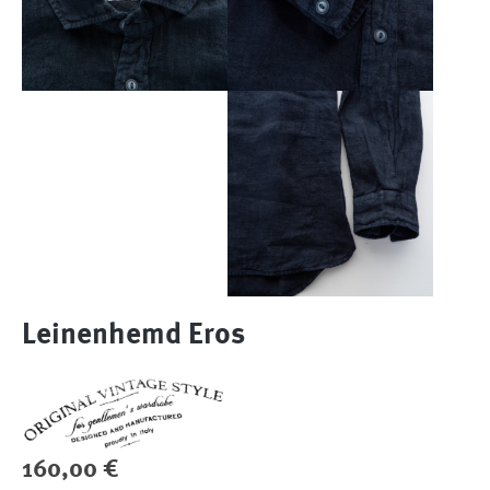
Leinenhemd Eros
Regulärer Preis:
160,00 €