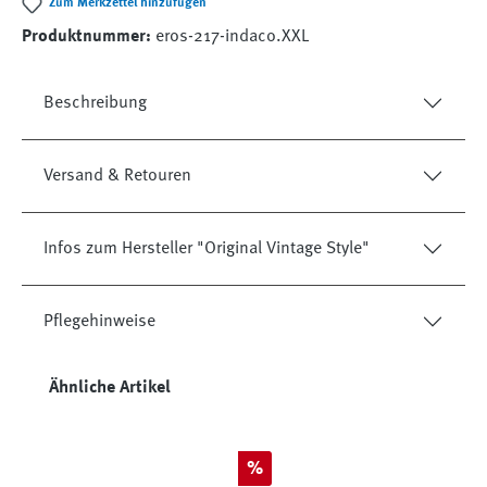
Zum Merkzettel hinzufügen
Produktnummer:
eros-217-indaco.XXL
Beschreibung
Versand & Retouren
Infos zum Hersteller "Original Vintage Style"
Pflegehinweise
Produktgalerie überspringen
Ähnliche Artikel
Rabatt
%