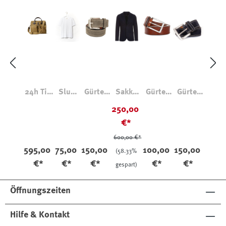
24h Tin
Slub
Gürtel
Sakko
Gürtel
Gürtel
Aktenta
Pima
Vals
Cavalry
Gohl
Vals
250,00
sche
Cotton
Doppeln
Twill
56523
Doppeln
€*
T-Shirt
aht
Gestepp
aht
SCT04
t
600,00 €*
595,00
75,00
150,00
100,00
150,00
(58.33%
€*
€*
€*
€*
€*
gespart)
Öffnungszeiten
Hilfe & Kontakt