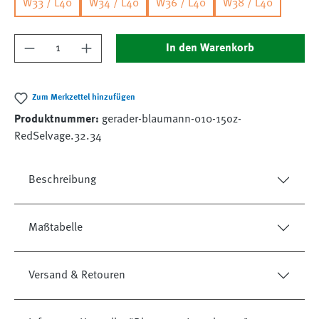
W33 / L40
W34 / L40
W36 / L40
W38 / L40
Produkt Anzahl: Gib den gewünschten Wert ein
In den Warenkorb
Zum Merkzettel hinzufügen
Produktnummer:
gerader-blaumann-010-15oz-
RedSelvage.32.34
Beschreibung
Maßtabelle
Versand & Retouren