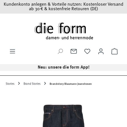
Kundenkonto anlegen & Vorteile nutzen: Kostenloser Versand
Zum Hauptinhalt springen
ab 30 € & kostenfreie Retouren (DE)
Ware
Neu: unsere die form App!
Stories
Brand Stories
Brandstory Blaumann Jeanshosen
Bildergalerie überspringen