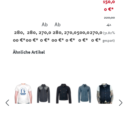
150,0
cher
mann
oz
12,5
h-
Deni
oz
Selve
0 €*
m
dge
220,00
14,5
200-
Ab
Ab
€*
oz
643
280,
280,
270,0
280,
270,0
500,0
270,0
(31.82%
12,5o
00 €*
00 €*
0 €*
00 €*
0 €*
0 €*
0 €*
z
gespart)
Produktgalerie überspringen
Ähnliche Artikel