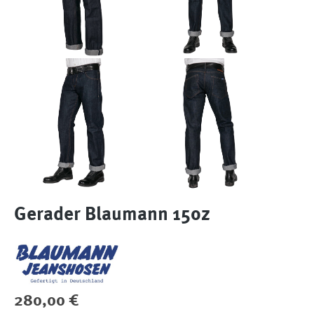
Gerader Blaumann 15oz
Regulärer Preis:
280,00 €