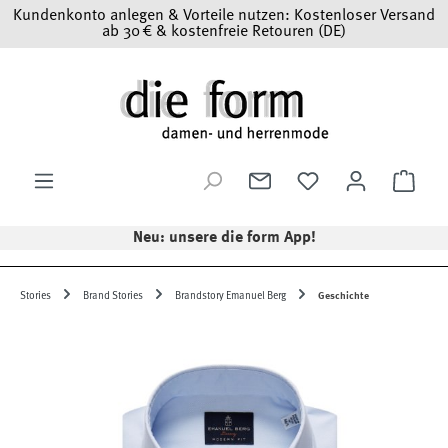
Kundenkonto anlegen & Vorteile nutzen: Kostenloser Versand
Zum Hauptinhalt springen
ab 30 € & kostenfreie Retouren (DE)
Ware
Neu: unsere die form App!
Stories
Brand Stories
Brandstory Emanuel Berg
Geschichte
Bildergalerie überspringen