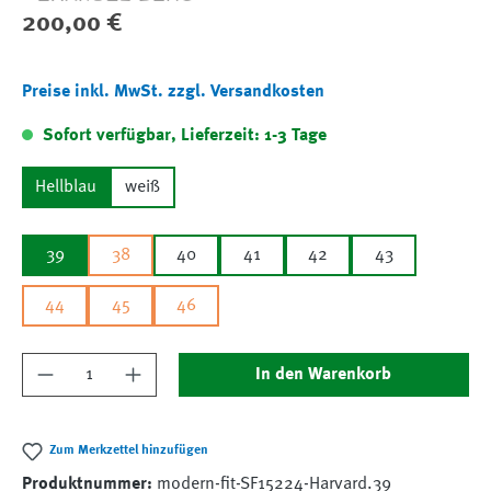
Regulärer Preis:
200,00 €
Preise inkl. MwSt. zzgl. Versandkosten
Sofort verfügbar, Lieferzeit: 1-3 Tage
Hellblau
weiß
39
38
40
41
42
43
44
45
46
Produkt Anzahl: Gib den gewünschten Wert ein
In den Warenkorb
Zum Merkzettel hinzufügen
Produktnummer:
modern-fit-SF15224-Harvard.39