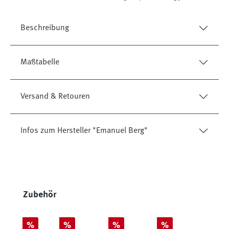
Beschreibung
Maßtabelle
Versand & Retouren
Infos zum Hersteller "Emanuel Berg"
Produktgalerie überspringen
Zubehör
Rabatt
Rabatt
Rabatt
Rabatt
%
%
%
%