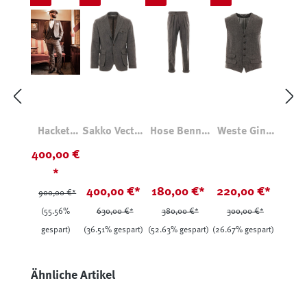
Hackett
Sakko Vector
Hose Benny
Weste Gini
Tweed
Fischgrat
Fischgrat
Fischgrat
400,00 €
Anzug
*
400,00 €*
180,00 €*
220,00 €*
900,00 €*
(55.56%
630,00 €*
380,00 €*
300,00 €*
gespart)
(36.51% gespart)
(52.63% gespart)
(26.67% gespart)
Produktgalerie überspringen
Ähnliche Artikel