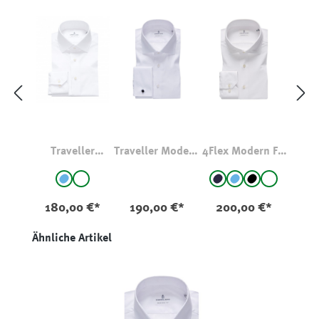
Traveller
Traveller Modern
4Flex Modern Fit
Modern Fit Twill
Fit Twill Hemd
Hemd BY
auswählen
auswählen
Farbe
Farbe
Hemd MCR
RLT 1862
Hellblau
weiß
Dunkelblau
Hellblau
schwarz
weiß
180,00 €*
190,00 €*
200,00 €*
Produktgalerie überspringen
Ähnliche Artikel