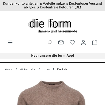
Kundenkonto anlegen & Vorteile nutzen: Kostenloser Versand
Zum Hauptinhalt springen
ab 30 € & kostenfreie Retouren (DE)
Ware
Neu: unsere die form App!
Marken
William Lockie
Herren
Kaschmir
Bildergalerie überspringen