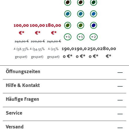
Cocoa (Braun)
Cocoa (Braun)
Rosemary (Grün)
Lovat (Petrol)
Lovat (Petrol)
Jeans (Mittelblau)
100,00
100,00
180,00
Moorland (Oliv)
Moorland (Oliv)
Navy (marineblau)
€*
€*
€*
+
1
+
1
+
2
240,00 €
220,00 €
240,00 €
190,0
190,0
250,0
280,00
*
(58.33%
*
(54.55%
*
(25%
0 €*
0 €*
0 €*
€*
gespart)
gespart)
gespart)
Öffnungszeiten
Hilfe & Kontakt
Häufige Fragen
Service
Versand