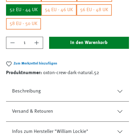
52 EU - 44 UK
54 EU - 46 UK
56 EU - 48 UK
58 EU - 50 UK
Produkt Anzahl: Gib den gewünschten Wert ein
In den Warenkorb
Zum Merkzettel hinzufügen
Produktnummer:
oxton-crew-dark-natural.52
Beschreibung
Versand & Retouren
Infos zum Hersteller "William Lockie"