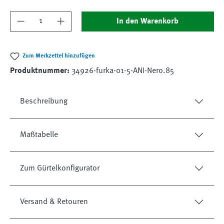
Produkt Anzahl: Gib den gewünschten Wert ein
In den Warenkorb
Zum Merkzettel hinzufügen
Produktnummer:
34926-furka-01-5-ANI-Nero.85
Beschreibung
Maßtabelle
Zum Gürtelkonfigurator
Versand & Retouren