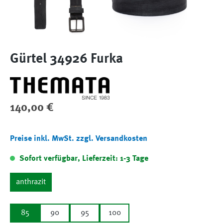
Gürtel 34926 Furka
Regulärer Preis:
140,00 €
Preise inkl. MwSt. zzgl. Versandkosten
Sofort verfügbar, Lieferzeit: 1-3 Tage
anthrazit
85
90
95
100