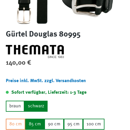
Gürtel Douglas 80995
Regulärer Preis:
140,00 €
Preise inkl. MwSt. zzgl. Versandkosten
Sofort verfügbar, Lieferzeit: 1-3 Tage
braun
schwarz
80 cm
85 cm
90 cm
95 cm
100 cm