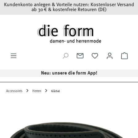
Kundenkonto anlegen & Vorteile nutzen: Kostenloser Versand
Zum Hauptinhalt springen
ab 30 € & kostenfreie Retouren (DE)
Ware
Neu: unsere die form App!
Accessoires
Herren
Gürtel
Bildergalerie überspringen