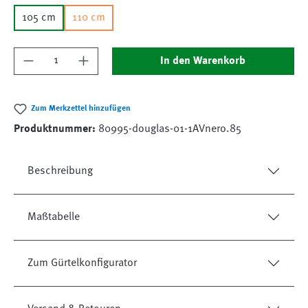
105 cm
110 cm
Produkt Anzahl: Gib den gewünschten Wert ein
In den Warenkorb
Zum Merkzettel hinzufügen
Produktnummer:
80995-douglas-01-1AVnero.85
Beschreibung
Maßtabelle
Zum Gürtelkonfigurator