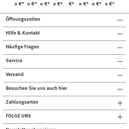
0 €*
0 €*
0 €*
0 €*
€*
0 €*
0 €*
0 €*
as
80995
ldorn
80995
Schm
lnaht
52195
Kontr
al
80723
astna
Öffnungszeiten
ht
Hilfe & Kontakt
Häufige Fragen
Service
Versand
Besuchen Sie uns auch hier
Zahlungsarten
FOLGE UNS