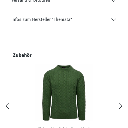
Versand & Retouren
Infos zum Hersteller "Themata"
Produktgalerie überspringen
Zubehör