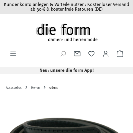
Kundenkonto anlegen & Vorteile nutzen: Kostenloser Versand
Zum Hauptinhalt springen
ab 30 € & kostenfreie Retouren (DE)
Ware
Neu: unsere die form App!
Accessoires
Herren
Gürtel
Bildergalerie überspringen