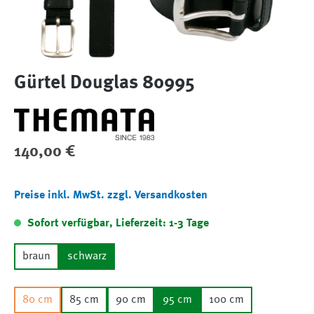
Gürtel Douglas 80995
Regulärer Preis:
140,00 €
Preise inkl. MwSt. zzgl. Versandkosten
Sofort verfügbar, Lieferzeit: 1-3 Tage
braun
schwarz
80 cm
85 cm
90 cm
95 cm
100 cm