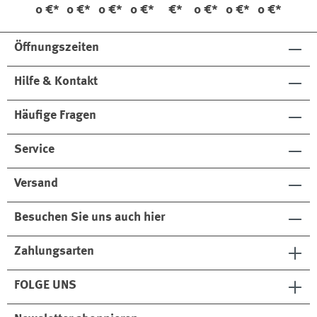
0 €*
0 €*
0 €*
0 €*
€*
0 €*
0 €*
0 €*
as
80995
ldorn
80995
Schm
lnaht
52195
Kontr
al
80723
astna
Öffnungszeiten
ht
Hilfe & Kontakt
Häufige Fragen
Service
Versand
Besuchen Sie uns auch hier
Zahlungsarten
FOLGE UNS