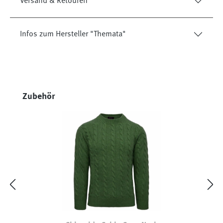
Versand & Retouren
Infos zum Hersteller "Themata"
Produktgalerie überspringen
Zubehör