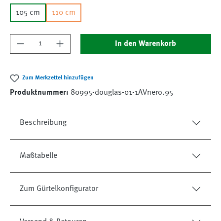
105 cm
110 cm
Produkt Anzahl: Gib den gewünschten Wert ein
In den Warenkorb
Zum Merkzettel hinzufügen
Produktnummer:
80995-douglas-01-1AVnero.95
Beschreibung
Maßtabelle
Zum Gürtelkonfigurator