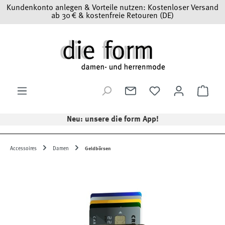
Kundenkonto anlegen & Vorteile nutzen: Kostenloser Versand
Zum Hauptinhalt springen
ab 30 € & kostenfreie Retouren (DE)
Ware
Neu: unsere die form App!
Accessoires
Damen
Geldbörsen
Bildergalerie überspringen