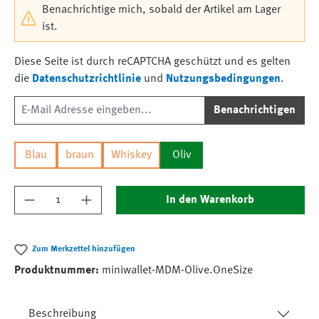
Benachrichtige mich, sobald der Artikel am Lager
ist.
Diese Seite ist durch reCAPTCHA geschützt und es gelten
die
Datenschutzrichtlinie
und
Nutzungsbedingungen
.
Benachrichtigen
Blau
braun
Whiskey
Oliv
Produkt Anzahl: Gib den gewünschten Wert ein
In den Warenkorb
Zum Merkzettel hinzufügen
Produktnummer:
miniwallet-MDM-Olive.OneSize
Beschreibung