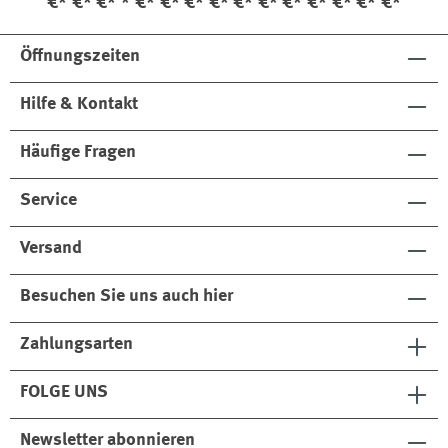
€*
€*
€*
*
€*
€*
€*
€*
€*
€*
€*
€*
€*
€*
€*
abl
ta
abl
in
oß
e
g
e
e
Öffnungszeiten
Hilfe & Kontakt
Häufige Fragen
Service
Versand
Besuchen Sie uns auch hier
Zahlungsarten
FOLGE UNS
Newsletter abonnieren