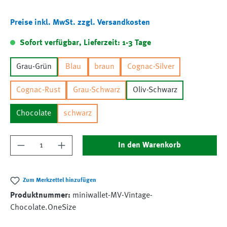
Preise inkl. MwSt. zzgl. Versandkosten
Sofort verfügbar, Lieferzeit: 1-3 Tage
Grau-Grün
Blau
braun
Cognac-Silver
Cognac-Rust
Grau-Schwarz
Oliv-Schwarz
Chocolate
schwarz
Produkt Anzahl: Gib den gewünschten Wert ein
In den Warenkorb
Zum Merkzettel hinzufügen
Produktnummer:
miniwallet-MV-Vintage-
Chocolate.OneSize