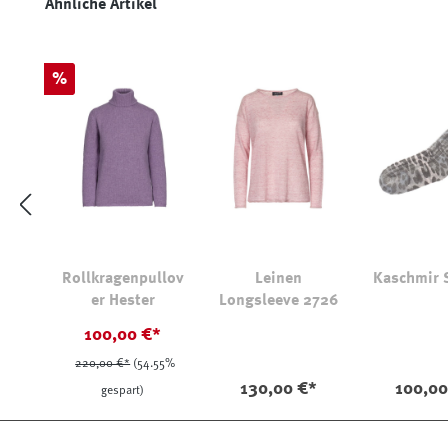
Produktgalerie überspringen
Ähnliche Artikel
Rabatt
%
Rollkragenpullov
Leinen
Kaschmir 
er Hester
Longsleeve 2726
100,00 €*
220,00 €*
(54.55%
130,00 €*
100,00
gespart)