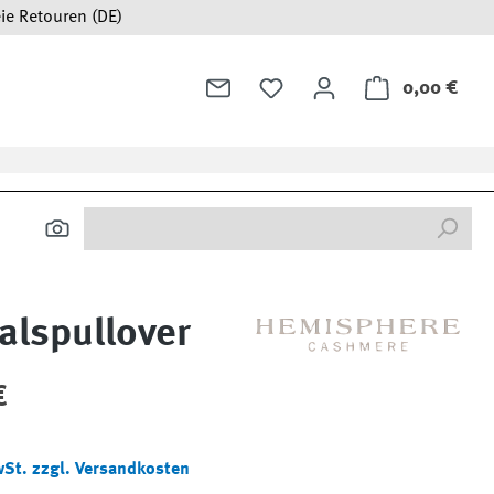
ie Retouren (DE)
0,00 €
Ware
alspullover
:
€
wSt. zzgl. Versandkosten