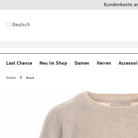
Kundenkonto anl
 Hauptinhalt springen
Zur Suche springen
Zur Hauptnavigation springen
Deutsch
Last Chance
Neu im Shop
Damen
Herren
Accessoi
Damen
Strick
Bildergalerie überspringen