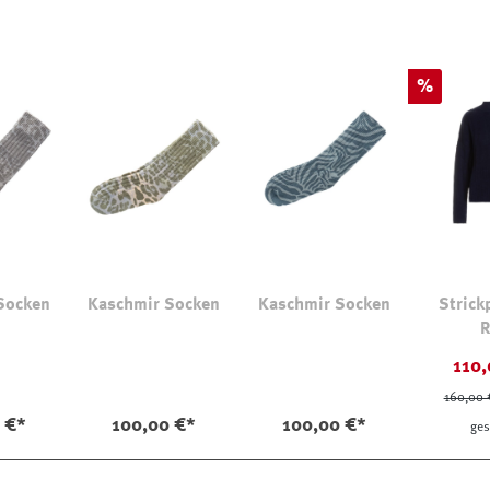
Rabatt
%
Socken
Kaschmir Socken
Kaschmir Socken
Strick
R
110,
160,00 
 €*
100,00 €*
100,00 €*
ges