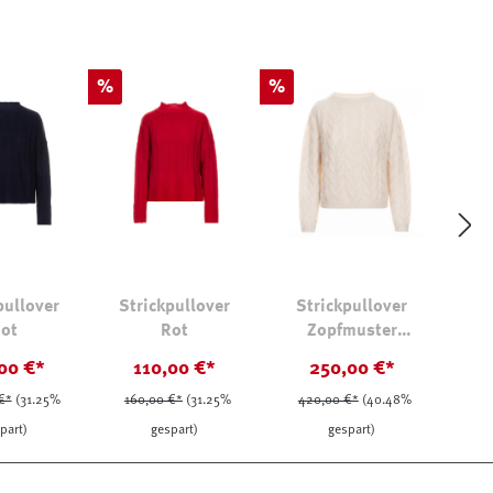
Rabatt
Rabatt
%
%
pullover
Strickpullover
Strickpullover
ot
Rot
Zopfmuster
Kaschmir-Seide
00 €*
110,00 €*
250,00 €*
€*
(31.25%
160,00 €*
(31.25%
420,00 €*
(40.48%
part)
gespart)
gespart)