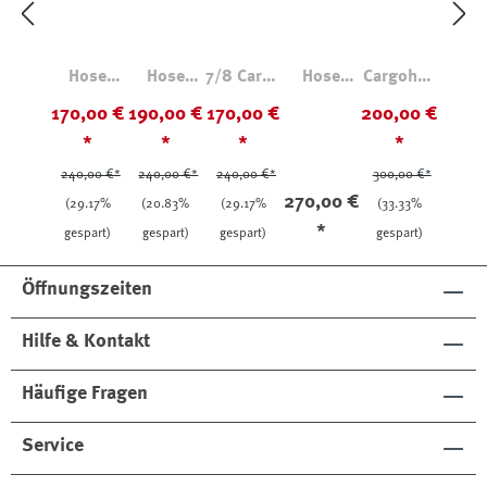
Hose
Hose
7/8 Cargo
Hose
Cargohos
Siria
Rome G18
Hose
Alice
e
170,00 €
190,00 €
170,00 €
200,00 €
Sophie
*
*
*
*
240,00 €*
240,00 €*
240,00 €*
300,00 €*
270,00 €
(29.17%
(20.83%
(29.17%
(33.33%
*
gespart)
gespart)
gespart)
gespart)
Öffnungszeiten
Hilfe & Kontakt
Häufige Fragen
Service