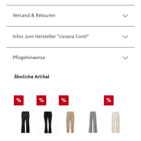
Versand & Retouren
Infos zum Hersteller "Liviana Conti"
Pflegehinweise
Produktgalerie überspringen
Ähnliche Artikel
Rabatt
Rabatt
Rabatt
Rabatt
%
%
%
%