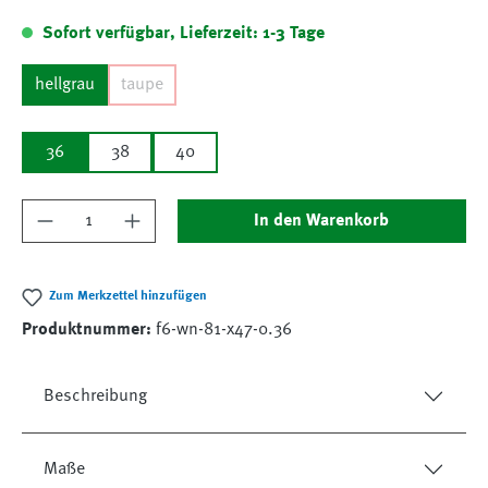
Sofort verfügbar, Lieferzeit: 1-3 Tage
hellgrau
taupe
36
38
40
Produkt Anzahl: Gib den gewünschten Wert ein
In den Warenkorb
Zum Merkzettel hinzufügen
Produktnummer:
f6-wn-81-x47-0.36
Beschreibung
Maße