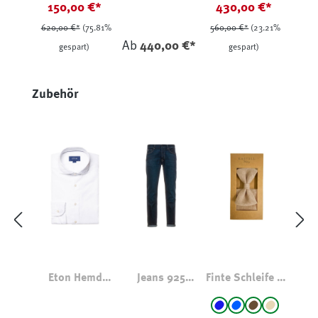
150,00 €*
430,00 €*
Karomuster Blau
620,00 €*
(75.81%
560,00 €*
(23.21%
Ab
440,00 €*
gespart)
gespart)
Produktgalerie überspringen
Zubehör
Eton Hemd
Jeans 925
Finte Schleife &
Baumwolle-
Morrison CDK
Einstecktuch
auswählen
Farbe
Lyocell
Set
Blau
blau - gemustert
braun
beige