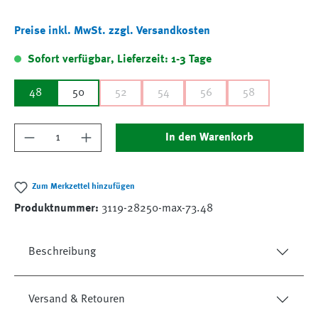
Preise inkl. MwSt. zzgl. Versandkosten
Sofort verfügbar, Lieferzeit: 1-3 Tage
48
50
52
54
56
58
Produkt Anzahl: Gib den gewünschten Wert ein
In den Warenkorb
Zum Merkzettel hinzufügen
Produktnummer:
3119-28250-max-73.48
Beschreibung
Versand & Retouren