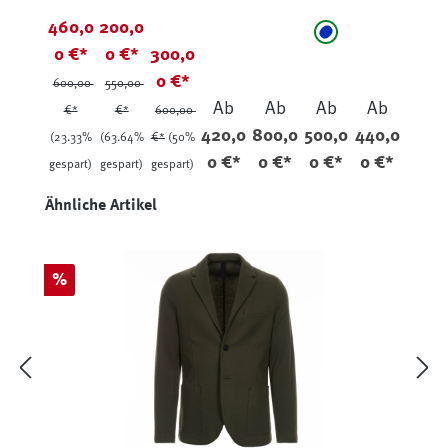
Max
Max
Lex
Kay
Kariert
Lex
Lex
460,0
200,0
auswähle
Farbe
Braun-
Leinen
28252
26250
Kariert
2536
blau - kariert
0 €*
0 €*
300,0
Meliert
Hahne
3004
4602
Hellbla
0 €*
ntritt
Natur
u
600,00
550,00
Beige
Ab
Ab
Ab
Ab
€*
€*
600,00
420,0
800,0
500,0
440,0
(23.33%
(63.64%
€*
(50%
0 €*
0 €*
0 €*
0 €*
gespart)
gespart)
gespart)
Produktgalerie überspringen
Ähnliche Artikel
Rabatt
%