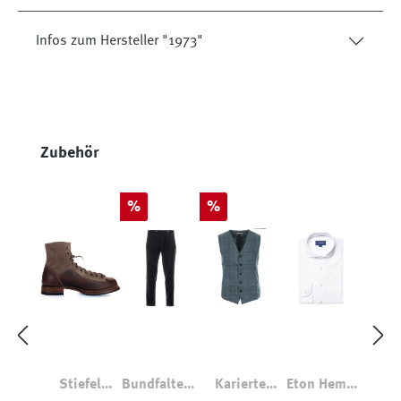
Infos zum Hersteller "1973"
Produktgalerie überspringen
Zubehör
Rabatt
Rabatt
%
%
Stiefel
Bundfaltenh
Karierte
Eton Hemd