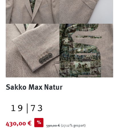
Sakko Max Natur
Verkaufspreis:
%
430,00 €
Regulärer Preis:
590,00 €
(27.12% gespart)