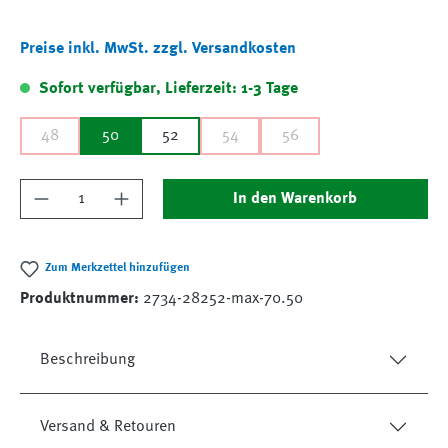
Preise inkl. MwSt. zzgl. Versandkosten
Sofort verfügbar, Lieferzeit: 1-3 Tage
48
50
52
54
56
Produkt Anzahl: Gib den gewünschten Wert ein
In den Warenkorb
Zum Merkzettel hinzufügen
Produktnummer:
2734-28252-max-70.50
Beschreibung
Versand & Retouren