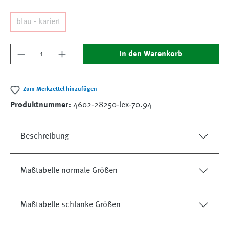
blau - kariert
Produkt Anzahl: Gib den gewünschten Wert ein
In den Warenkorb
Zum Merkzettel hinzufügen
Produktnummer:
4602-28250-lex-70.94
Beschreibung
Maßtabelle normale Größen
Maßtabelle schlanke Größen