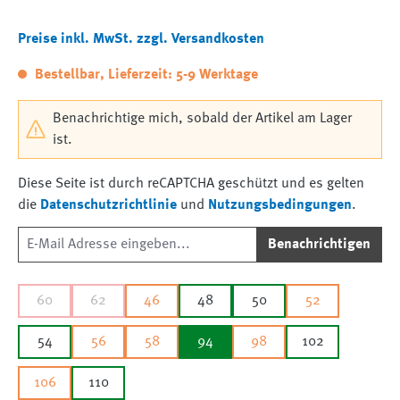
Preise inkl. MwSt. zzgl. Versandkosten
Bestellbar, Lieferzeit: 5-9 Werktage
Benachrichtige mich, sobald der Artikel am Lager
ist.
Diese Seite ist durch reCAPTCHA geschützt und es gelten
die
Datenschutzrichtlinie
und
Nutzungsbedingungen
.
Benachrichtigen
60
62
46
48
50
52
54
56
58
94
98
102
106
110