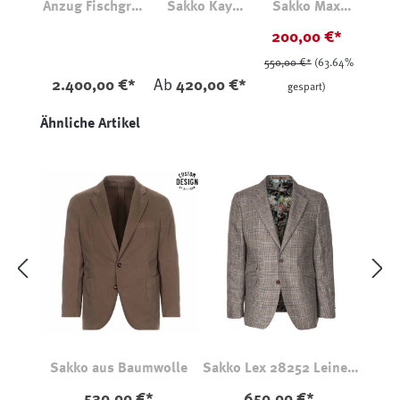
Anzug Fischgrat
Sakko Kay
Sakko Max
Blau
26250 3004
Leinen
200,00 €*
Handgefertigt
Natur
550,00 €*
(63.64%
2.400,00 €*
Ab
420,00 €*
gespart)
Produktgalerie überspringen
Ähnliche Artikel
Sakko aus Baumwolle
Sakko Lex 28252 Leinen
Natur
530,00 €*
650,00 €*