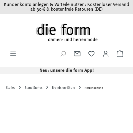
Kundenkonto anlegen & Vorteile nutzen: Kostenloser Versand
Zum Hauptinhalt springen
ab 30 € & kostenfreie Retouren (DE)
Ware
Neu: unsere die form App!
Stories
Brand Stories
Brandstory Shoto
Herrenschuhe
Bildergalerie überspringen