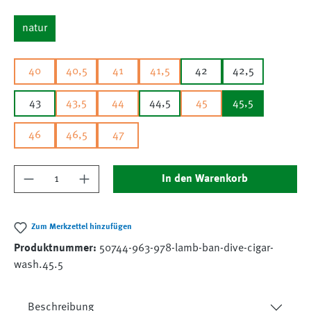
natur
40
40,5
41
41,5
42
42,5
43
43,5
44
44,5
45
45,5
46
46,5
47
Produkt Anzahl: Gib den gewünschten Wert ein
In den Warenkorb
Zum Merkzettel hinzufügen
Produktnummer:
50744-963-978-lamb-ban-dive-cigar-
wash.45.5
Beschreibung