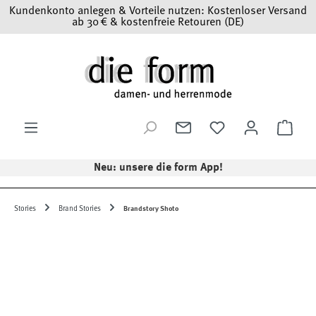
Kundenkonto anlegen & Vorteile nutzen: Kostenloser Versand
Zum Hauptinhalt springen
ab 30 € & kostenfreie Retouren (DE)
Ware
Neu: unsere die form App!
Stories
Brand Stories
Brandstory Shoto
Bildergalerie überspringen