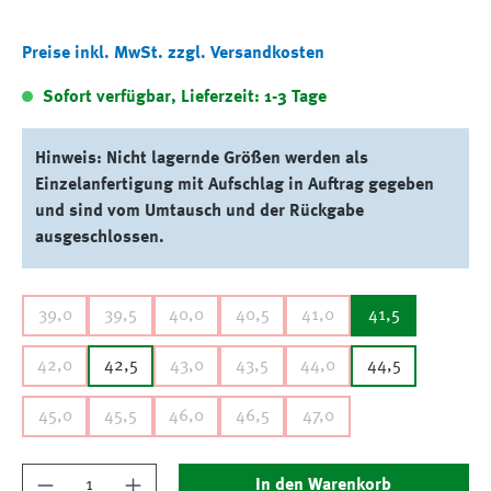
Preise inkl. MwSt. zzgl. Versandkosten
Sofort verfügbar, Lieferzeit: 1-3 Tage
Hinweis: Nicht lagernde Größen werden als
Einzelanfertigung mit Aufschlag in Auftrag gegeben
und sind vom Umtausch und der Rückgabe
ausgeschlossen.
39,0
39,5
40,0
40,5
41,0
41,5
42,0
42,5
43,0
43,5
44,0
44,5
45,0
45,5
46,0
46,5
47,0
Produkt Anzahl: Gib den gewünschten Wert ein
In den Warenkorb