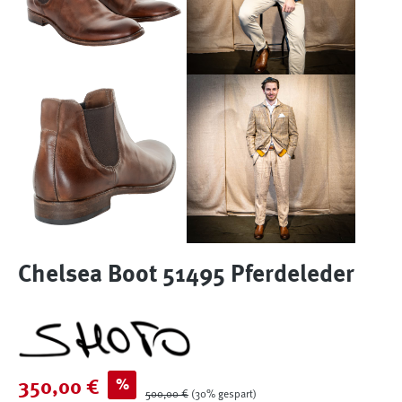
Chelsea Boot 51495 Pferdeleder
Verkaufspreis:
%
350,00 €
Regulärer Preis:
500,00 €
(30% gespart)