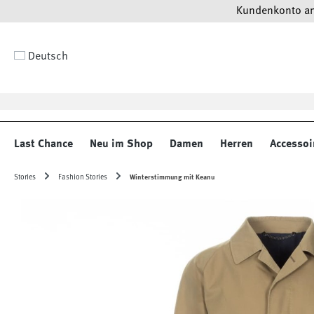
Kundenkonto anl
 Hauptinhalt springen
Zur Suche springen
Zur Hauptnavigation springen
Deutsch
Last Chance
Neu im Shop
Damen
Herren
Accessoi
Stories
Fashion Stories
Winterstimmung mit Keanu
Bildergalerie überspringen