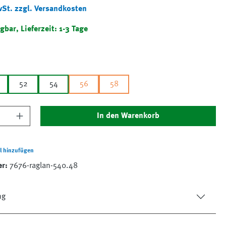
wSt. zzgl. Versandkosten
gbar, Lieferzeit: 1-3 Tage
52
54
56
58
nzahl: Gib den gewünschten Wert ein oder 
In den Warenkorb
l hinzufügen
er:
7676-raglan-540.48
ng