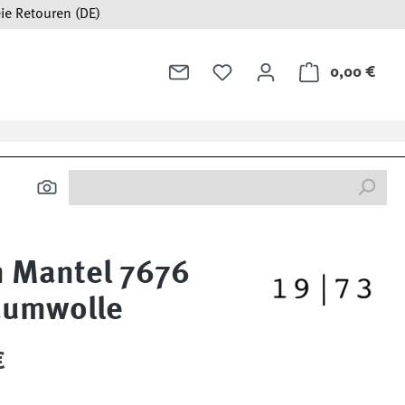
ie Retouren (DE)
0,00 €
Ware
n Mantel 7676
aumwolle
:
€