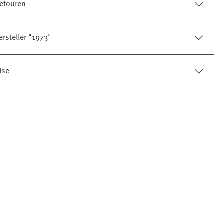
etouren
rsteller "1973"
ise