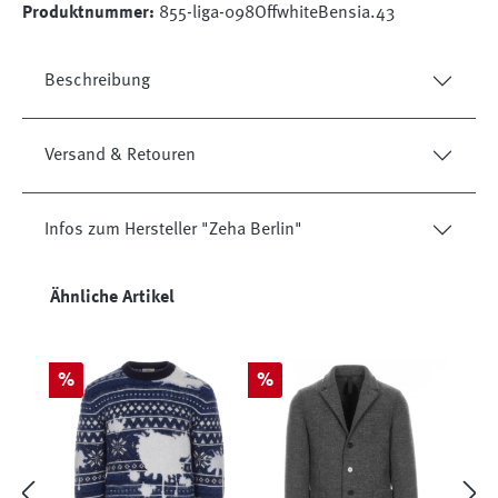
Produktnummer:
855-liga-098OffwhiteBensia.43
Beschreibung
Versand & Retouren
Infos zum Hersteller "Zeha Berlin"
Produktgalerie überspringen
Ähnliche Artikel
Rabatt
Rabatt
%
%