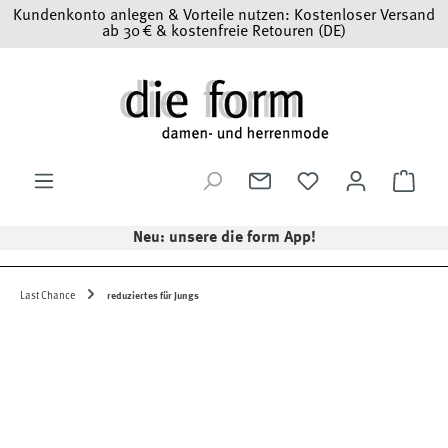
Kundenkonto anlegen & Vorteile nutzen: Kostenloser Versand
Zum Hauptinhalt springen
ab 30 € & kostenfreie Retouren (DE)
Ware
Neu: unsere die form App!
Last Chance
reduziertes für Jungs
Bildergalerie überspringen