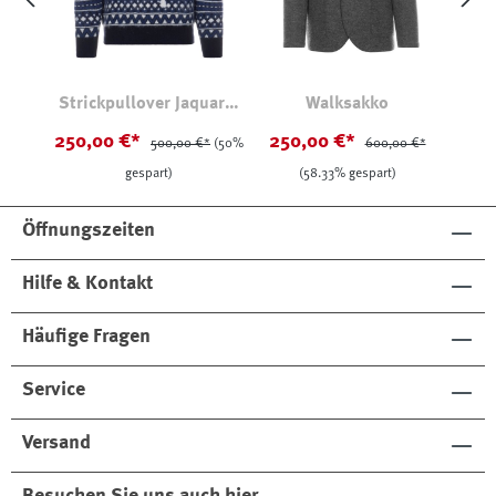
Strickpullover Jaquard-
Walksakko
Fleckenmuster
250,00 €*
250,00 €*
500,00 €*
(50%
600,00 €*
gespart)
(58.33% gespart)
Öffnungszeiten
Hilfe & Kontakt
Häufige Fragen
Service
Versand