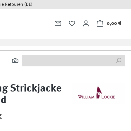
ie Retouren (DE)
0,00 €
Ware
g Strickjacke
nd
:
€