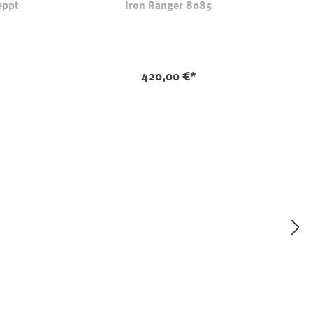
eppt
Iron Ranger 8085
-camel
n ist zurzeit nicht verfügbar.)
420,00 €*