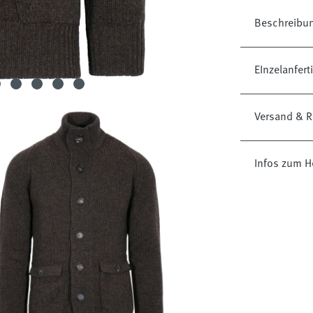
Beschreibu
EInzelanfer
Versand & R
Infos zum He