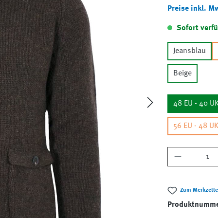
Preise inkl. M
Sofort verfü
Jeansblau
Beige
48 EU - 40 U
56 EU - 48 U
Produkt A
Zum Merkzette
Produktnumm