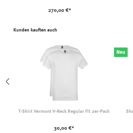
270,00 €*
Produktgalerie überspringen
Kunden kauften auch
Neu
T-Shirt Vermont V-Neck Regular Fit 2er-Pack
Sha
30,00 €*