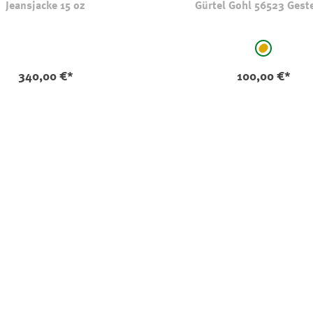
Jeansjacke 15 oz
Gürtel Gohl 56523 Gest
auswählen
Farbe
hellbraun
(Diese Optio
340,00 €*
100,00 €*