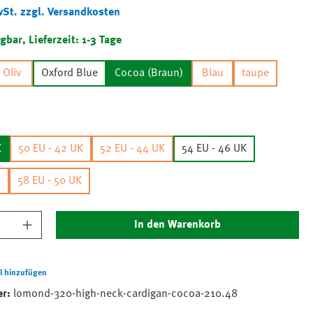
wSt. zzgl. Versandkosten
gbar, Lieferzeit: 1-3 Tage
Oliv
Oxford Blue
Cocoa (Braun)
Blau
taupe
K
50 EU - 42 UK
52 EU - 44 UK
54 EU - 46 UK
K
58 EU - 50 UK
nzahl: Gib den gewünschten Wert ein oder 
In den Warenkorb
l hinzufügen
er:
lomond-320-high-neck-cardigan-cocoa-210.48