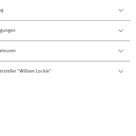
ng
tigungen
etouren
rsteller "William Lockie"