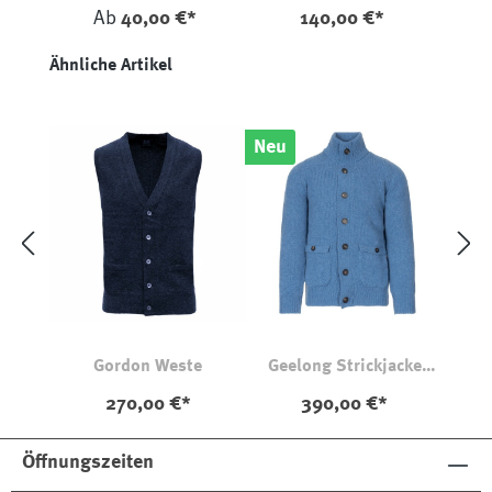
Ab
40,00 €*
140,00 €*
Produktgalerie überspringen
Ähnliche Artikel
Neu
Gordon Weste
Geelong Strickjacke
Lomond
270,00 €*
390,00 €*
Öffnungszeiten