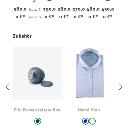
€*
580,0
390,0
280,0
270,0
480,0
450,0
(52.17%
0 €*
0 €*
0 €*
0 €*
0 €*
0 €*
gespart)
Produktgalerie überspringen
Zubehör
Pilo Fusselrasierer Blau
Hemd Stan
auswählen
auswählen
Farbe
Farbe
marine
Blau
weiß