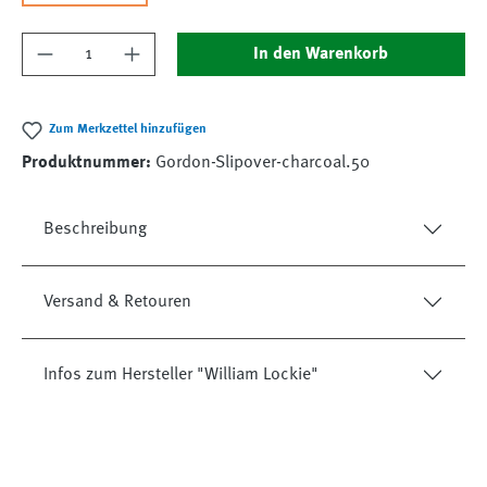
Produkt Anzahl: Gib den gewünschten Wert ein
In den Warenkorb
Zum Merkzettel hinzufügen
Produktnummer:
Gordon-Slipover-charcoal.50
Beschreibung
Versand & Retouren
Infos zum Hersteller "William Lockie"