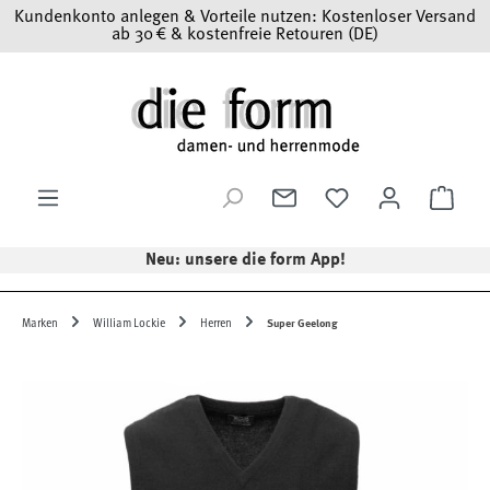
Kundenkonto anlegen & Vorteile nutzen: Kostenloser Versand
Zum Hauptinhalt springen
ab 30 € & kostenfreie Retouren (DE)
Ware
Neu: unsere die form App!
Marken
William Lockie
Herren
Super Geelong
Bildergalerie überspringen